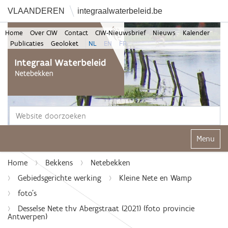
VLAANDEREN
integraalwaterbeleid.be
Home
Over CIW
Contact
CIW-Nieuwsbrief
Nieuws
Kalender
Publicaties
Geoloket
NL
EN
FR
Zoek
Geavanceerd zoeken...
Klap navi
Home
Bekkens
Netebekken
Gebiedsgerichte werking
Kleine Nete en Wamp
foto's
Desselse Nete thv Abergstraat (2021) (foto provincie
Antwerpen)