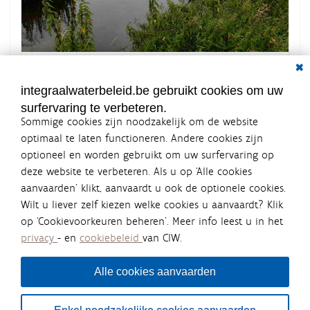
Dial
K
Grootte: 145.0 KB
l
i
integraalwaterbeleid.be gebruikt cookies om uw
k
surfervaring te verbeteren.
v
Sommige cookies zijn noodzakelijk om de website
o
o
optimaal te laten functioneren. Andere cookies zijn
r
optioneel en worden gebruikt om uw surfervaring op
d
Integraalwaterbeleid.be is een
e
deze website te verbeteren. Als u op ‘Alle cookies
v
officiële website van de Vlaamse
aanvaarden’ klikt, aanvaardt u ook de optionele cookies.
o
overheid
l
Wilt u liever zelf kiezen welke cookies u aanvaardt? Klik
uitgegeven door
Coördinatiecommissie Integraal
l
op ‘Cookievoorkeuren beheren’. Meer info leest u in het
Waterbeleid
e
privacy
- en
cookiebeleid
van CIW.
d
De Coördinatiecommissie Integraal Waterbeleid (CIW) is een
i
overlegplatform van de diverse beleidsdomeinen en
g
bestuursniveaus die bij het waterbeleid betrokken zijn. Ook
Alle cookies aanvaarden
e
waterbedrijven nemen deel aan het overleg. Deze
w
samenwerking zorgt voor een gecoördineerde en
e
geïntegreerde aanpak van het waterbeleid en waterbeheer
e