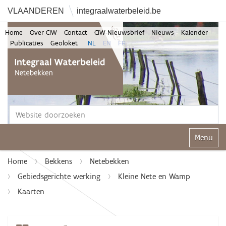
VLAANDEREN
integraalwaterbeleid.be
Home
Over CIW
Contact
CIW-Nieuwsbrief
Nieuws
Kalender
Publicaties
Geoloket
NL
EN
FR
Zoek
Geavanceerd zoeken...
Klap navi
Home
Bekkens
Netebekken
Gebiedsgerichte werking
Kleine Nete en Wamp
Kaarten