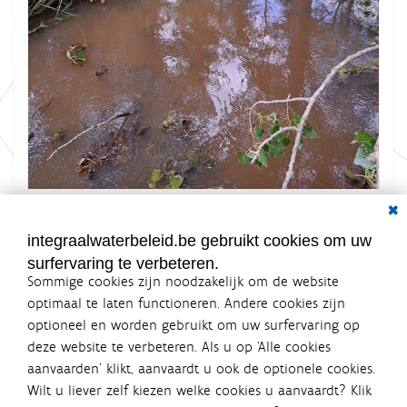
Dial
K
Grootte: 2.1 MB
l
i
integraalwaterbeleid.be gebruikt cookies om uw
k
surfervaring te verbeteren.
v
o
Sommige cookies zijn noodzakelijk om de website
o
optimaal te laten functioneren. Andere cookies zijn
r
optioneel en worden gebruikt om uw surfervaring op
d
Integraalwaterbeleid.be is een
e
deze website te verbeteren. Als u op ‘Alle cookies
v
officiële website van de Vlaamse
aanvaarden’ klikt, aanvaardt u ook de optionele cookies.
o
overheid
l
Wilt u liever zelf kiezen welke cookies u aanvaardt? Klik
uitgegeven door
Coördinatiecommissie Integraal
l