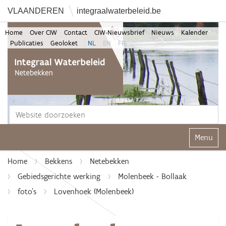
VLAANDEREN
integraalwaterbeleid.be
Home
Over CIW
Contact
CIW-Nieuwsbrief
Nieuws
Kalender
Publicaties
Geoloket
NL
EN
FR
Zoek
Geavanceerd zoeken...
Klap navi
Home
Bekkens
Netebekken
Gebiedsgerichte werking
Molenbeek - Bollaak
foto's
Lovenhoek (Molenbeek)