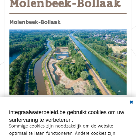
Molenbeek-Bollaak
Molenbeek-Bollaak
Dial
K
Grootte: 823.6 KB
l
i
integraalwaterbeleid.be gebruikt cookies om uw
k
surfervaring te verbeteren.
v
o
Sommige cookies zijn noodzakelijk om de website
o
optimaal te laten functioneren. Andere cookies zijn
r