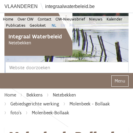
VLAANDEREN
integraalwaterbeleid.be
Home
Over CIW
Contact
CIW-Nieuwsbrief
Nieuws
Kalender
Publicaties
Geoloket
NL
EN
FR
Zoek
Geavanceerd zoeken...
Klap navi
Home
Bekkens
Netebekken
Gebiedsgerichte werking
Molenbeek - Bollaak
foto's
Molenbeek-Bollaak