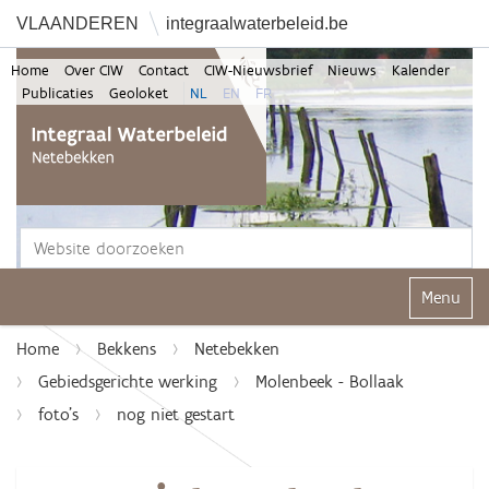
VLAANDEREN
integraalwaterbeleid.be
Home
Over CIW
Contact
CIW-Nieuwsbrief
Nieuws
Kalender
Publicaties
Geoloket
NL
EN
FR
Zoek
Geavanceerd zoeken...
Klap navi
Home
Bekkens
Netebekken
Gebiedsgerichte werking
Molenbeek - Bollaak
foto's
nog niet gestart