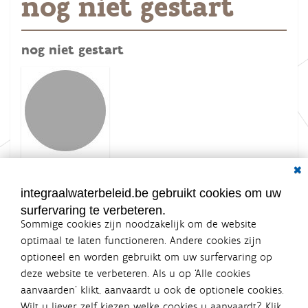
nog niet gestart
nog niet gestart
Dial
K
Grootte: 2.2 KB
l
i
integraalwaterbeleid.be gebruikt cookies om uw
k
surfervaring te verbeteren.
v
o
Sommige cookies zijn noodzakelijk om de website
o
optimaal te laten functioneren. Andere cookies zijn
r
optioneel en worden gebruikt om uw surfervaring op
d
Integraalwaterbeleid.be is een
e
deze website te verbeteren. Als u op ‘Alle cookies
v
officiële website van de Vlaamse
aanvaarden’ klikt, aanvaardt u ook de optionele cookies.
o
overheid
l
Wilt u liever zelf kiezen welke cookies u aanvaardt? Klik