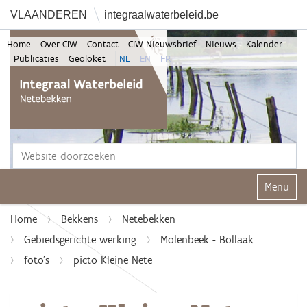
VLAANDEREN
integraalwaterbeleid.be
Home
Over CIW
Contact
CIW-Nieuwsbrief
Nieuws
Kalender
Publicaties
Geoloket
NL
EN
FR
Zoek
Geavanceerd zoeken...
Klap navi
Home
Bekkens
Netebekken
Gebiedsgerichte werking
Molenbeek - Bollaak
foto's
picto Kleine Nete