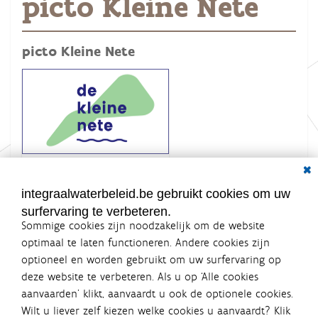
picto Kleine Nete
picto Kleine Nete
Dial
K
Grootte: 8.9 KB
l
i
integraalwaterbeleid.be gebruikt cookies om uw
k
surfervaring te verbeteren.
v
o
Sommige cookies zijn noodzakelijk om de website
o
optimaal te laten functioneren. Andere cookies zijn
r
optioneel en worden gebruikt om uw surfervaring op
d
Integraalwaterbeleid.be is een
e
deze website te verbeteren. Als u op ‘Alle cookies
v
officiële website van de Vlaamse
aanvaarden’ klikt, aanvaardt u ook de optionele cookies.
o
overheid
l
Wilt u liever zelf kiezen welke cookies u aanvaardt? Klik
uitgegeven door
Coördinatiecommissie Integraal