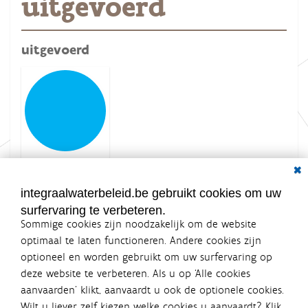
uitgevoerd
uitgevoerd
Dial
K
Grootte: 1.7 KB
l
i
integraalwaterbeleid.be gebruikt cookies om uw
k
surfervaring te verbeteren.
v
o
Sommige cookies zijn noodzakelijk om de website
o
optimaal te laten functioneren. Andere cookies zijn
r
optioneel en worden gebruikt om uw surfervaring op
d
Integraalwaterbeleid.be is een
e
deze website te verbeteren. Als u op ‘Alle cookies
v
officiële website van de Vlaamse
aanvaarden’ klikt, aanvaardt u ook de optionele cookies.
o
overheid
l
Wilt u liever zelf kiezen welke cookies u aanvaardt? Klik