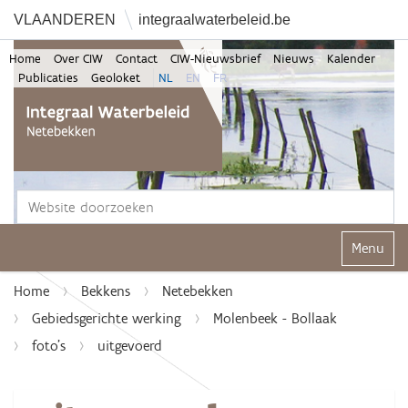
VLAANDEREN
integraalwaterbeleid.be
Home
Over CIW
Contact
CIW-Nieuwsbrief
Nieuws
Kalender
Publicaties
Geoloket
NL
EN
FR
Zoek
Geavanceerd zoeken...
Klap navi
Home
Bekkens
Netebekken
Gebiedsgerichte werking
Molenbeek - Bollaak
foto's
uitgevoerd