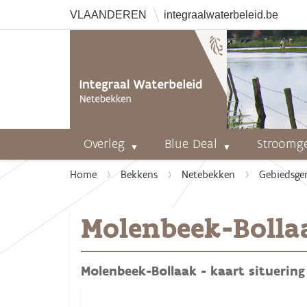
VLAANDEREN
integraalwaterbeleid.be
Overleg
Blue Deal
Stroomg
U
Home
Bekkens
Netebekken
Gebiedsge
b
e
Molenbeek-Bollaa
n
t
h
Molenbeek-Bollaak - kaart situering
i
e
r