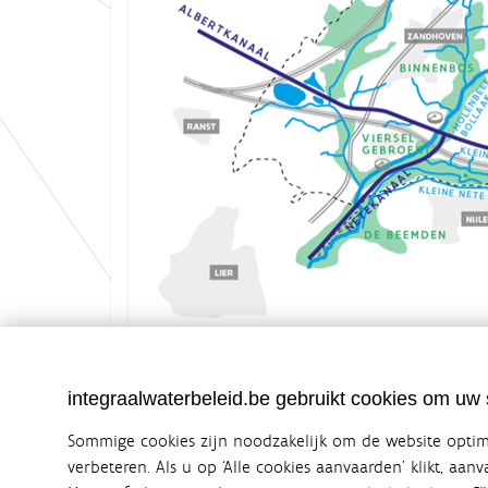
K
Grootte: 1.8 MB
l
i
k
integraalwaterbeleid.be gebruikt cookies om uw s
v
o
Sommige cookies zijn noodzakelijk om de website optima
o
r
verbeteren. Als u op ‘Alle cookies aanvaarden’ klikt, aan
d