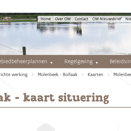
Home
Over CIW
Contact
CIW-Nieuwsbrief
Ni
ebiedbeheerplannen
Regelgeving
Beleidsi
richte werking
Molenbeek - Bollaak
Kaarten
Molenbee
k - kaart situering