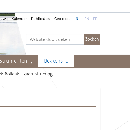
euws
Kalender
Publicaties
Geoloket
NL
EN
FR
Zoek
Geavanceerd zoeken...
nstrumenten
Bekkens
k-Bollaak - kaart situering