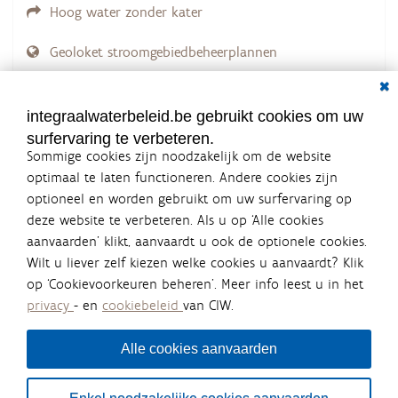
Hoog water zonder kater
Geoloket stroomgebiedbeheerplannen
Dial
Documenten voor leden
LOGIN VEREIST
integraalwaterbeleid.be gebruikt cookies om uw
surfervaring te verbeteren.
Sommige cookies zijn noodzakelijk om de website
optimaal te laten functioneren. Andere cookies zijn
optioneel en worden gebruikt om uw surfervaring op
Integraalwaterbeleid.be is een
deze website te verbeteren. Als u op ‘Alle cookies
officiële website van de Vlaamse
aanvaarden’ klikt, aanvaardt u ook de optionele cookies.
overheid
Wilt u liever zelf kiezen welke cookies u aanvaardt? Klik
uitgegeven door
Coördinatiecommissie Integraal
op ‘Cookievoorkeuren beheren’. Meer info leest u in het
Waterbeleid
privacy
- en
cookiebeleid
van CIW.
De Coördinatiecommissie Integraal Waterbeleid (CIW) is een
overlegplatform van de diverse beleidsdomeinen en
bestuursniveaus die bij het waterbeleid betrokken zijn. Ook
Alle cookies aanvaarden
waterbedrijven nemen deel aan het overleg. Deze
samenwerking zorgt voor een gecoördineerde en
geïntegreerde aanpak van het waterbeleid en waterbeheer