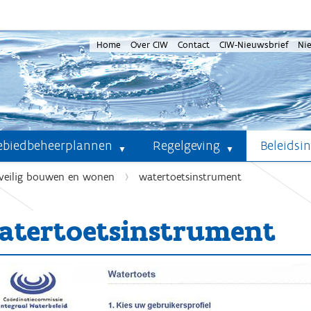
Home
Over CIW
Contact
CIW-Nieuwsbrief
Ni
ebiedbeheerplannen
Regelgeving
Beleidsi
veilig bouwen en wonen
watertoetsinstrument
atertoetsinstrument