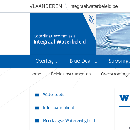
VLAANDEREN
integraalwaterbeleid.be
Overleg
Blue Deal
Stroomg
U
Home
Beleidsinstrumenten
Overstromings
b
e
w
n
Watertoets
N
t
a
Informatieplicht
h
v
i
Meerlaagse Waterveiligheid
i
e
r