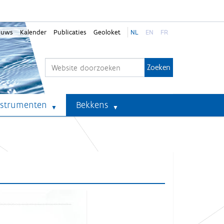
euws
Kalender
Publicaties
Geoloket
NL
EN
FR
Zoek
Geavanceerd zoeken...
nstrumenten
Bekkens