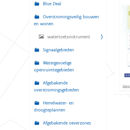
g
Blue Deal
:
a
Overstromingsveilig bouwen
t
en wonen
i
e
watertoetsinstrument
Signaalgebieden
Watergevoelige
openruimtegebieden
Afgebakende
K
Groot
overstromingsgebieden
l
i
k
Hemelwater- en
v
droogteplannen
o
o
r
Afgebakende oeverzones
d