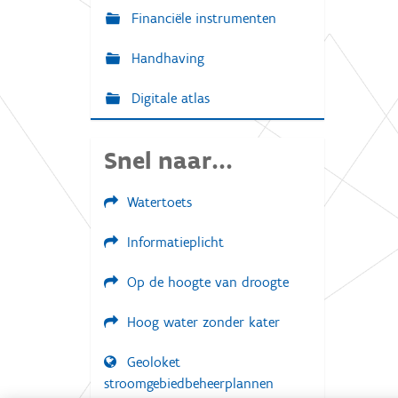
e
v
Financiële instrumenten
o
l
Handhaving
l
e
d
Digitale atlas
i
g
e
Snel naar...
w
e
e
r
Watertoets
g
a
Informatieplicht
v
e
v
Op de hoogte van droogte
a
n
d
Hoog water zonder kater
e
a
Geoloket
f
b
stroomgebiedbeheerplannen
e