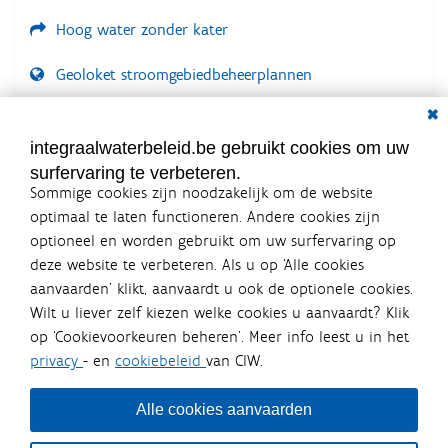
Hoog water zonder kater
Geoloket stroomgebiedbeheerplannen
Dial
Documenten voor leden
LOGIN VEREIST
integraalwaterbeleid.be gebruikt cookies om uw
surfervaring te verbeteren.
Sommige cookies zijn noodzakelijk om de website
optimaal te laten functioneren. Andere cookies zijn
optioneel en worden gebruikt om uw surfervaring op
Integraalwaterbeleid.be is een
deze website te verbeteren. Als u op ‘Alle cookies
officiële website van de Vlaamse
aanvaarden’ klikt, aanvaardt u ook de optionele cookies.
overheid
Wilt u liever zelf kiezen welke cookies u aanvaardt? Klik
uitgegeven door
Coördinatiecommissie Integraal
op ‘Cookievoorkeuren beheren’. Meer info leest u in het
Waterbeleid
privacy
- en
cookiebeleid
van CIW.
De Coördinatiecommissie Integraal Waterbeleid (CIW) is een
overlegplatform van de diverse beleidsdomeinen en
bestuursniveaus die bij het waterbeleid betrokken zijn. Ook
Alle cookies aanvaarden
waterbedrijven nemen deel aan het overleg. Deze
samenwerking zorgt voor een gecoördineerde en