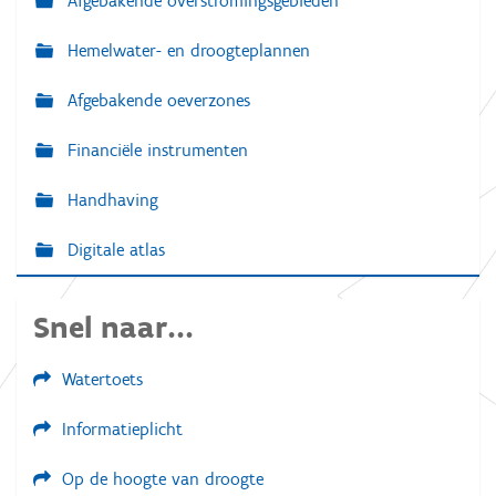
Afgebakende overstromingsgebieden
a
n
Hemelwater- en droogteplannen
d
e
a
Afgebakende oeverzones
f
b
Financiële instrumenten
e
e
l
Handhaving
d
i
n
Digitale atlas
g
.
.
Snel naar...
.
Watertoets
Informatieplicht
Op de hoogte van droogte