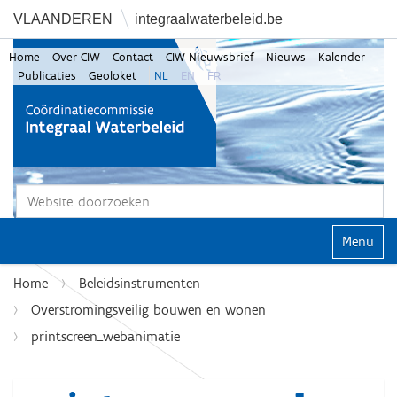
VLAANDEREN
integraalwaterbeleid.be
Home
Over CIW
Contact
CIW-Nieuwsbrief
Nieuws
Kalender
Publicaties
Geoloket
NL
EN
FR
Zoek
Geavanceerd zoeken...
Klap navi
Home
Beleidsinstrumenten
Overstromingsveilig bouwen en wonen
printscreen_webanimatie