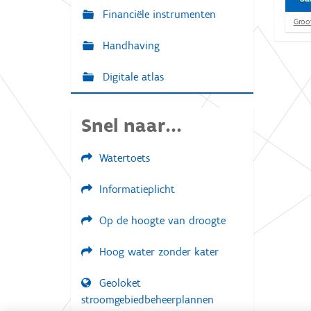
Financiële instrumenten
K
Groot
l
Handhaving
i
k
v
Digitale atlas
o
o
r
d
Snel naar...
e
v
o
Watertoets
l
l
e
Informatieplicht
d
i
Op de hoogte van droogte
g
e
w
Hoog water zonder kater
e
e
r
Geoloket
g
stroomgebiedbeheerplannen
a