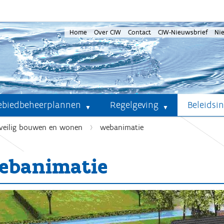
Home
Over CIW
Contact
CIW-Nieuwsbrief
Ni
ebiedbeheerplannen
Regelgeving
Beleidsi
veilig bouwen en wonen
webanimatie
ebanimatie