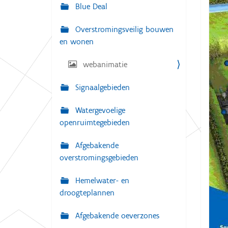
g
Blue Deal
:
a
Overstromingsveilig bouwen
t
en wonen
i
e
webanimatie
Signaalgebieden
Watergevoelige
openruimtegebieden
Afgebakende
overstromingsgebieden
Hemelwater- en
droogteplannen
Afgebakende oeverzones