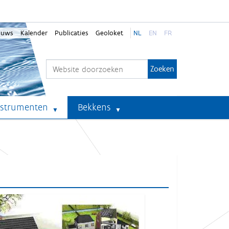
euws
Kalender
Publicaties
Geoloket
NL
EN
FR
Zoek
Geavanceerd zoeken...
nstrumenten
Bekkens