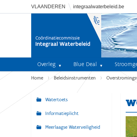
VLAANDEREN
integraalwaterbeleid.be
Overleg
Blue Deal
Stroomg
U
Home
Beleidsinstrumenten
Overstromings
b
e
w
n
Watertoets
N
t
a
Informatieplicht
h
v
i
Meerlaagse Waterveiligheid
i
e
r