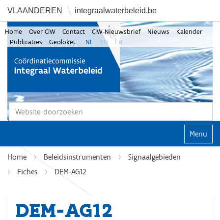
VLAANDEREN
integraalwaterbeleid.be
Home
Over CIW
Contact
CIW-Nieuwsbrief
Nieuws
Kalender
Publicaties
Geoloket
NL
EN
FR
Zoek
Geavanceerd zoeken...
Klap navi
Home
Beleidsinstrumenten
Signaalgebieden
Fiches
DEM-AG12
DEM-AG12