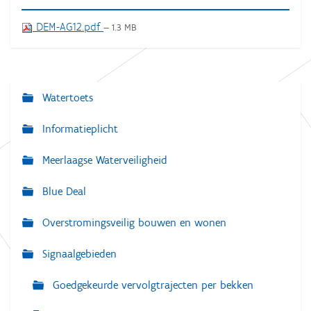
DEM-AG12.pdf
— 1.3 MB
Watertoets
N
a
Informatieplicht
v
Meerlaagse Waterveiligheid
i
g
Blue Deal
a
Overstromingsveilig bouwen en wonen
t
i
Signaalgebieden
e
Goedgekeurde vervolgtrajecten per bekken