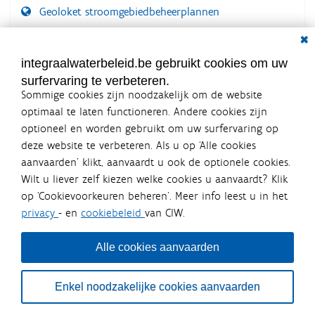
Geoloket stroomgebiedbeheerplannen
Dial
Documenten voor leden
LOGIN VEREIST
integraalwaterbeleid.be gebruikt cookies om uw
surfervaring te verbeteren.
Sommige cookies zijn noodzakelijk om de website
optimaal te laten functioneren. Andere cookies zijn
optioneel en worden gebruikt om uw surfervaring op
Integraalwaterbeleid.be is een
deze website te verbeteren. Als u op ‘Alle cookies
officiële website van de Vlaamse
aanvaarden’ klikt, aanvaardt u ook de optionele cookies.
overheid
Wilt u liever zelf kiezen welke cookies u aanvaardt? Klik
uitgegeven door
Coördinatiecommissie Integraal
op ‘Cookievoorkeuren beheren’. Meer info leest u in het
Waterbeleid
privacy
- en
cookiebeleid
van CIW.
De Coördinatiecommissie Integraal Waterbeleid (CIW) is een
overlegplatform van de diverse beleidsdomeinen en
bestuursniveaus die bij het waterbeleid betrokken zijn. Ook
Alle cookies aanvaarden
waterbedrijven nemen deel aan het overleg. Deze
samenwerking zorgt voor een gecoördineerde en
geïntegreerde aanpak van het waterbeleid en waterbeheer
Enkel noodzakelijke cookies aanvaarden
in Vlaanderen.