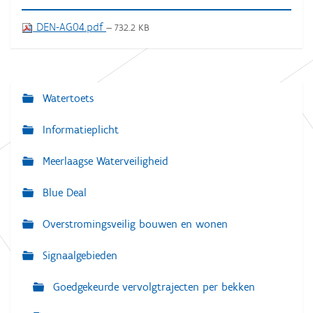
DEN-AG04.pdf
— 732.2 KB
Watertoets
N
a
Informatieplicht
v
Meerlaagse Waterveiligheid
i
g
Blue Deal
a
Overstromingsveilig bouwen en wonen
t
i
Signaalgebieden
e
Goedgekeurde vervolgtrajecten per bekken