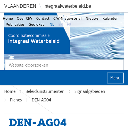
VLAANDEREN
integraalwaterbeleid.be
Home
Over CIW
Contact
CIW-Nieuwsbrief
Nieuws
Kalender
Publicaties
Geoloket
NL
EN
FR
Zoek
Geavanceerd zoeken...
Klap navi
Home
Beleidsinstrumenten
Signaalgebieden
Fiches
DEN-AG04
DEN-AG04