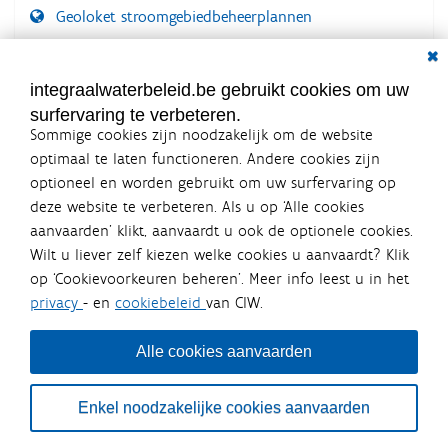
Geoloket stroomgebiedbeheerplannen
Dial
Documenten voor leden
LOGIN VEREIST
integraalwaterbeleid.be gebruikt cookies om uw
surfervaring te verbeteren.
Sommige cookies zijn noodzakelijk om de website
optimaal te laten functioneren. Andere cookies zijn
optioneel en worden gebruikt om uw surfervaring op
Integraalwaterbeleid.be is een
deze website te verbeteren. Als u op ‘Alle cookies
officiële website van de Vlaamse
aanvaarden’ klikt, aanvaardt u ook de optionele cookies.
overheid
Wilt u liever zelf kiezen welke cookies u aanvaardt? Klik
uitgegeven door
Coördinatiecommissie Integraal
op ‘Cookievoorkeuren beheren’. Meer info leest u in het
Waterbeleid
privacy
- en
cookiebeleid
van CIW.
De Coördinatiecommissie Integraal Waterbeleid (CIW) is een
overlegplatform van de diverse beleidsdomeinen en
bestuursniveaus die bij het waterbeleid betrokken zijn. Ook
Alle cookies aanvaarden
waterbedrijven nemen deel aan het overleg. Deze
samenwerking zorgt voor een gecoördineerde en
geïntegreerde aanpak van het waterbeleid en waterbeheer
Enkel noodzakelijke cookies aanvaarden
in Vlaanderen.