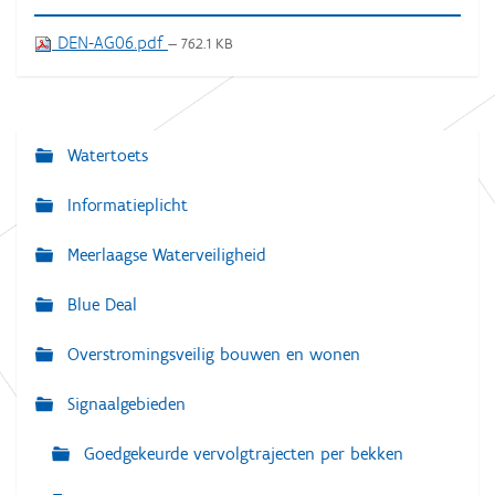
DEN-AG06.pdf
— 762.1 KB
Watertoets
N
a
Informatieplicht
v
Meerlaagse Waterveiligheid
i
g
Blue Deal
a
Overstromingsveilig bouwen en wonen
t
i
Signaalgebieden
e
Goedgekeurde vervolgtrajecten per bekken