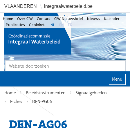
VLAANDEREN
integraalwaterbeleid.be
Home
Over CIW
Contact
CIW-Nieuwsbrief
Nieuws
Kalender
Publicaties
Geoloket
NL
EN
FR
Zoek
Geavanceerd zoeken...
Klap navi
Home
Beleidsinstrumenten
Signaalgebieden
Fiches
DEN-AG06
DEN-AG06