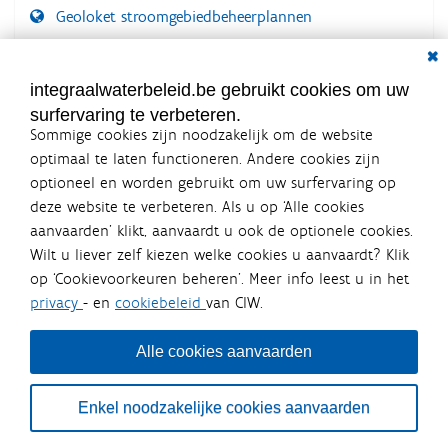
Geoloket stroomgebiedbeheerplannen
Dial
Documenten voor leden
LOGIN VEREIST
integraalwaterbeleid.be gebruikt cookies om uw
surfervaring te verbeteren.
Sommige cookies zijn noodzakelijk om de website
optimaal te laten functioneren. Andere cookies zijn
optioneel en worden gebruikt om uw surfervaring op
Integraalwaterbeleid.be is een
deze website te verbeteren. Als u op ‘Alle cookies
officiële website van de Vlaamse
aanvaarden’ klikt, aanvaardt u ook de optionele cookies.
overheid
Wilt u liever zelf kiezen welke cookies u aanvaardt? Klik
uitgegeven door
Coördinatiecommissie Integraal
op ‘Cookievoorkeuren beheren’. Meer info leest u in het
Waterbeleid
privacy
- en
cookiebeleid
van CIW.
De Coördinatiecommissie Integraal Waterbeleid (CIW) is een
overlegplatform van de diverse beleidsdomeinen en
bestuursniveaus die bij het waterbeleid betrokken zijn. Ook
Alle cookies aanvaarden
waterbedrijven nemen deel aan het overleg. Deze
samenwerking zorgt voor een gecoördineerde en
geïntegreerde aanpak van het waterbeleid en waterbeheer
Enkel noodzakelijke cookies aanvaarden
in Vlaanderen.