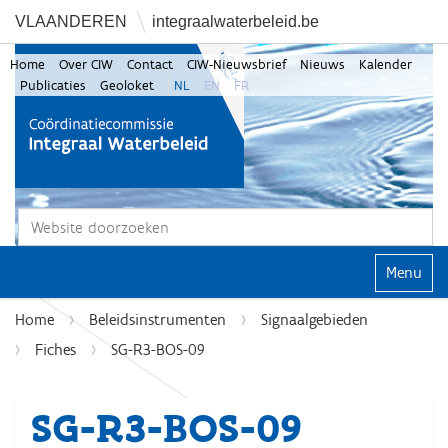
VLAANDEREN
integraalwaterbeleid.be
Home
Over CIW
Contact
CIW-Nieuwsbrief
Nieuws
Kalender
Publicaties
Geoloket
NL
EN
FR
Zoek
Geavanceerd zoeken...
Klap navi
Home
Beleidsinstrumenten
Signaalgebieden
Fiches
SG-R3-BOS-09
SG-R3-BOS-09