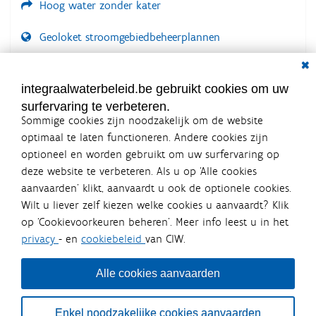
Hoog water zonder kater
Geoloket stroomgebiedbeheerplannen
Dial
Documenten voor leden
LOGIN VEREIST
integraalwaterbeleid.be gebruikt cookies om uw
surfervaring te verbeteren.
Sommige cookies zijn noodzakelijk om de website
optimaal te laten functioneren. Andere cookies zijn
optioneel en worden gebruikt om uw surfervaring op
Integraalwaterbeleid.be is een
deze website te verbeteren. Als u op ‘Alle cookies
officiële website van de Vlaamse
aanvaarden’ klikt, aanvaardt u ook de optionele cookies.
overheid
Wilt u liever zelf kiezen welke cookies u aanvaardt? Klik
uitgegeven door
Coördinatiecommissie Integraal
op ‘Cookievoorkeuren beheren’. Meer info leest u in het
Waterbeleid
privacy
- en
cookiebeleid
van CIW.
De Coördinatiecommissie Integraal Waterbeleid (CIW) is een
overlegplatform van de diverse beleidsdomeinen en
bestuursniveaus die bij het waterbeleid betrokken zijn. Ook
Alle cookies aanvaarden
waterbedrijven nemen deel aan het overleg. Deze
samenwerking zorgt voor een gecoördineerde en
geïntegreerde aanpak van het waterbeleid en waterbeheer
Enkel noodzakelijke cookies aanvaarden
in Vlaanderen.