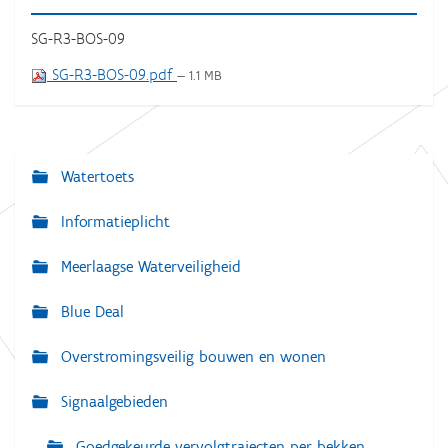
SG-R3-BOS-09
SG-R3-BOS-09.pdf
— 1.1 MB
Watertoets
N
a
Informatieplicht
v
Meerlaagse Waterveiligheid
i
g
Blue Deal
a
Overstromingsveilig bouwen en wonen
t
i
Signaalgebieden
e
Goedgekeurde vervolgtrajecten per bekken