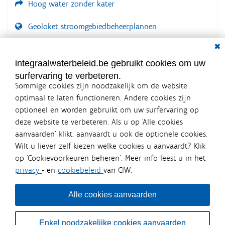
Hoog water zonder kater
Geoloket stroomgebiedbeheerplannen
Dial
Documenten voor leden
LOGIN VEREIST
integraalwaterbeleid.be gebruikt cookies om uw
surfervaring te verbeteren.
Sommige cookies zijn noodzakelijk om de website
optimaal te laten functioneren. Andere cookies zijn
optioneel en worden gebruikt om uw surfervaring op
Integraalwaterbeleid.be is een
deze website te verbeteren. Als u op ‘Alle cookies
officiële website van de Vlaamse
aanvaarden’ klikt, aanvaardt u ook de optionele cookies.
overheid
Wilt u liever zelf kiezen welke cookies u aanvaardt? Klik
uitgegeven door
Coördinatiecommissie Integraal
op ‘Cookievoorkeuren beheren’. Meer info leest u in het
Waterbeleid
privacy
- en
cookiebeleid
van CIW.
De Coördinatiecommissie Integraal Waterbeleid (CIW) is een
overlegplatform van de diverse beleidsdomeinen en
bestuursniveaus die bij het waterbeleid betrokken zijn. Ook
Alle cookies aanvaarden
waterbedrijven nemen deel aan het overleg. Deze
samenwerking zorgt voor een gecoördineerde en
geïntegreerde aanpak van het waterbeleid en waterbeheer
Enkel noodzakelijke cookies aanvaarden
in Vlaanderen.