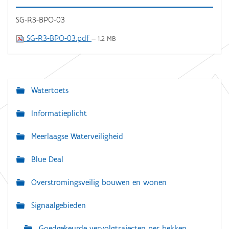
SG-R3-BPO-03
SG-R3-BPO-03.pdf
— 1.2 MB
Watertoets
N
a
Informatieplicht
v
Meerlaagse Waterveiligheid
i
g
Blue Deal
a
Overstromingsveilig bouwen en wonen
t
i
Signaalgebieden
e
Goedgekeurde vervolgtrajecten per bekken