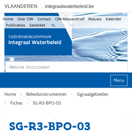
VLAANDEREN
integraalwaterbeleid.be
Home
Over CIW
Contact
CIW-Nieuwsbrief
Nieuws
Kalender
Publicaties
Geoloket
NL
EN
FR
Zoek
Geavanceerd zoeken...
Klap navi
Home
Beleidsinstrumenten
Signaalgebieden
Fiches
SG-R3-BPO-03
SG-R3-BPO-03