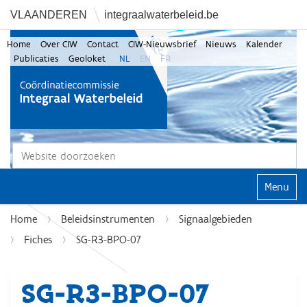
VLAANDEREN
integraalwaterbeleid.be
Home
Over CIW
Contact
CIW-Nieuwsbrief
Nieuws
Kalender
Publicaties
Geoloket
NL
EN
FR
Zoek
Geavanceerd zoeken...
Klap navi
Home
Beleidsinstrumenten
Signaalgebieden
Fiches
SG-R3-BPO-07
SG-R3-BPO-07