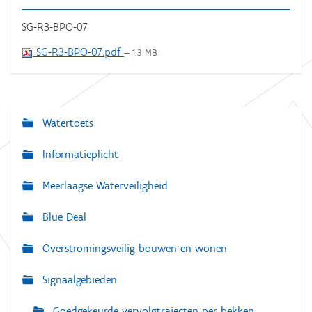
SG-R3-BPO-07
SG-R3-BPO-07.pdf
— 1.3 MB
Watertoets
N
a
Informatieplicht
v
Meerlaagse Waterveiligheid
i
g
Blue Deal
a
Overstromingsveilig bouwen en wonen
t
i
Signaalgebieden
e
Goedgekeurde vervolgtrajecten per bekken