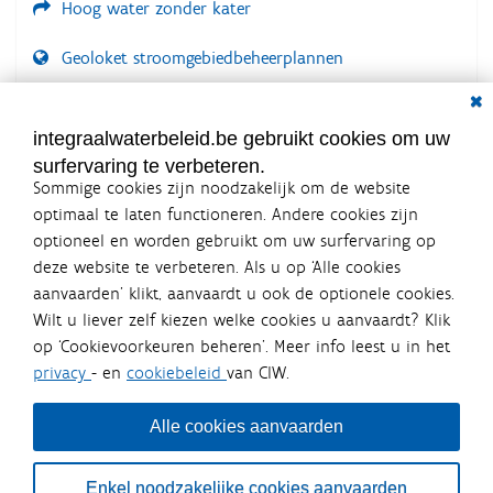
Hoog water zonder kater
Geoloket stroomgebiedbeheerplannen
Dial
Documenten voor leden
LOGIN VEREIST
integraalwaterbeleid.be gebruikt cookies om uw
surfervaring te verbeteren.
Sommige cookies zijn noodzakelijk om de website
optimaal te laten functioneren. Andere cookies zijn
optioneel en worden gebruikt om uw surfervaring op
Integraalwaterbeleid.be is een
deze website te verbeteren. Als u op ‘Alle cookies
officiële website van de Vlaamse
aanvaarden’ klikt, aanvaardt u ook de optionele cookies.
overheid
Wilt u liever zelf kiezen welke cookies u aanvaardt? Klik
uitgegeven door
Coördinatiecommissie Integraal
op ‘Cookievoorkeuren beheren’. Meer info leest u in het
Waterbeleid
privacy
- en
cookiebeleid
van CIW.
De Coördinatiecommissie Integraal Waterbeleid (CIW) is een
overlegplatform van de diverse beleidsdomeinen en
bestuursniveaus die bij het waterbeleid betrokken zijn. Ook
Alle cookies aanvaarden
waterbedrijven nemen deel aan het overleg. Deze
samenwerking zorgt voor een gecoördineerde en
geïntegreerde aanpak van het waterbeleid en waterbeheer
Enkel noodzakelijke cookies aanvaarden
in Vlaanderen.