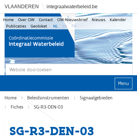
VLAANDEREN
integraalwaterbeleid.be
Home
Over CIW
Contact
CIW-Nieuwsbrief
Nieuws
Kalender
Publicaties
Geoloket
NL
EN
FR
Zoek
Geavanceerd zoeken...
Klap navi
Home
Beleidsinstrumenten
Signaalgebieden
Fiches
SG-R3-DEN-03
SG-R3-DEN-03