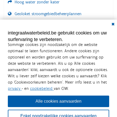
Hoog water zonder kater
Geoloket stroomgebiedbeheerplannen
Dial
Documenten voor leden
LOGIN VEREIST
integraalwaterbeleid.be gebruikt cookies om uw
surfervaring te verbeteren.
Sommige cookies zijn noodzakelijk om de website
optimaal te laten functioneren. Andere cookies zijn
optioneel en worden gebruikt om uw surfervaring op
Integraalwaterbeleid.be is een
deze website te verbeteren. Als u op ‘Alle cookies
officiële website van de Vlaamse
aanvaarden’ klikt, aanvaardt u ook de optionele cookies.
overheid
Wilt u liever zelf kiezen welke cookies u aanvaardt? Klik
uitgegeven door
Coördinatiecommissie Integraal
op ‘Cookievoorkeuren beheren’. Meer info leest u in het
Waterbeleid
privacy
- en
cookiebeleid
van CIW.
De Coördinatiecommissie Integraal Waterbeleid (CIW) is een
overlegplatform van de diverse beleidsdomeinen en
bestuursniveaus die bij het waterbeleid betrokken zijn. Ook
Alle cookies aanvaarden
waterbedrijven nemen deel aan het overleg. Deze
samenwerking zorgt voor een gecoördineerde en
geïntegreerde aanpak van het waterbeleid en waterbeheer
Enkel noodzakelijke cookies aanvaarden
in Vlaanderen.