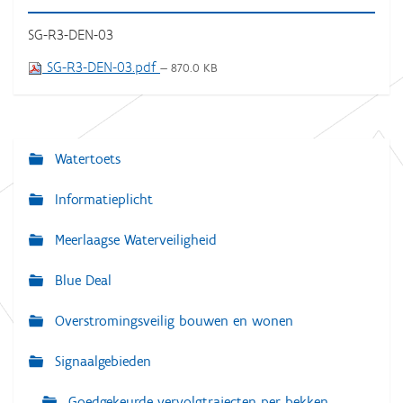
SG-R3-DEN-03
SG-R3-DEN-03.pdf
— 870.0 KB
Watertoets
N
a
Informatieplicht
v
Meerlaagse Waterveiligheid
i
g
Blue Deal
a
Overstromingsveilig bouwen en wonen
t
i
Signaalgebieden
e
Goedgekeurde vervolgtrajecten per bekken