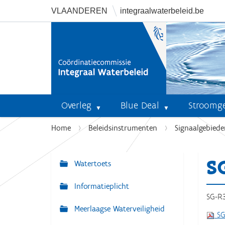
VLAANDEREN
integraalwaterbeleid.be
Overleg
Blue Deal
Stroomg
U
Home
Beleidsinstrumenten
Signaalgebiede
b
e
S
n
Watertoets
N
t
a
Informatieplicht
h
v
SG-R3
i
Meerlaagse Waterveiligheid
i
e
SG
r