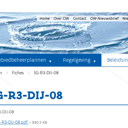
Home
Over CIW
Contact
CIW-Nieuwsbrief
Ni
ebiedbeheerplannen
Regelgeving
Beleidsi
n
Fiches
SG-R3-DIJ-08
G-R3-DIJ-08
-DIJ-08
-R3-DIJ-08.pdf
— 830.5 KB