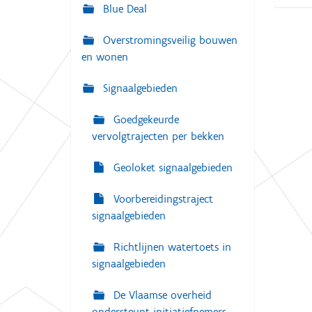
g
Blue Deal
:
a
Overstromingsveilig bouwen
t
en wonen
i
e
Signaalgebieden
Goedgekeurde
vervolgtrajecten per bekken
Geoloket signaalgebieden
Voorbereidingstraject
signaalgebieden
Richtlijnen watertoets in
signaalgebieden
De Vlaamse overheid
ondersteunt initiatiefnemers