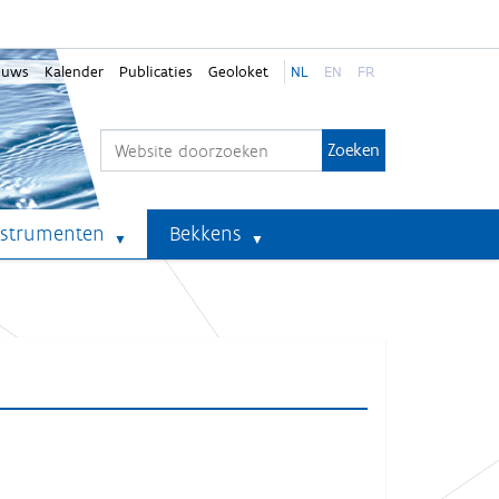
euws
Kalender
Publicaties
Geoloket
NL
EN
FR
Zoek
Geavanceerd zoeken...
nstrumenten
Bekkens