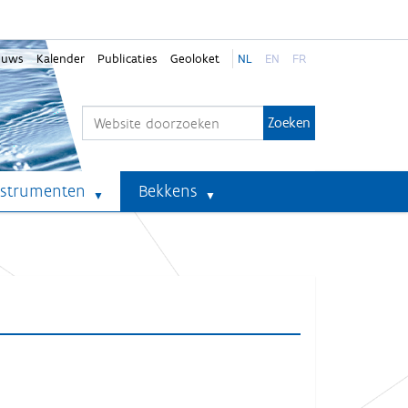
euws
Kalender
Publicaties
Geoloket
NL
EN
FR
Zoek
Geavanceerd zoeken...
nstrumenten
Bekkens