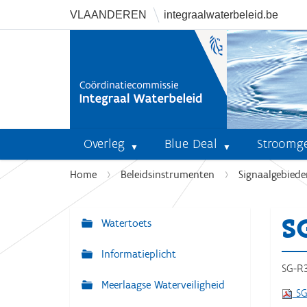
VLAANDEREN
integraalwaterbeleid.be
Overleg
Blue Deal
Stroomg
U
Home
Beleidsinstrumenten
Signaalgebiede
b
e
S
n
Watertoets
N
t
a
Informatieplicht
h
v
SG-R
i
Meerlaagse Waterveiligheid
i
e
SG
r