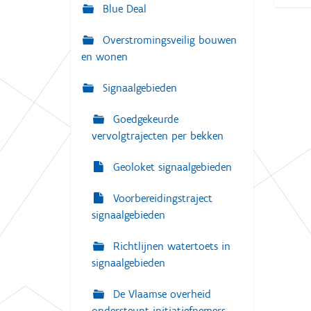
g
Blue Deal
:
a
Overstromingsveilig bouwen
t
en wonen
i
e
Signaalgebieden
Goedgekeurde
vervolgtrajecten per bekken
Geoloket signaalgebieden
Voorbereidingstraject
signaalgebieden
Richtlijnen watertoets in
signaalgebieden
De Vlaamse overheid
ondersteunt initiatiefnemers