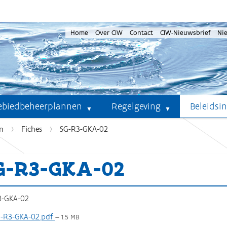
Home
Over CIW
Contact
CIW-Nieuwsbrief
Ni
ebiedbeheerplannen
Regelgeving
Beleidsi
n
Fiches
SG-R3-GKA-02
G-R3-GKA-02
3-GKA-02
-R3-GKA-02.pdf
— 1.5 MB