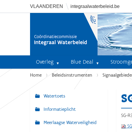
VLAANDEREN
integraalwaterbeleid.be
Overleg
Blue Deal
Stroomg
U
Home
Beleidsinstrumenten
Signaalgebiede
b
e
S
n
Watertoets
N
t
a
Informatieplicht
h
v
SG-R3
i
Meerlaagse Waterveiligheid
i
e
SG
r