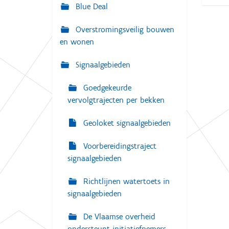
g
Blue Deal
:
a
Overstromingsveilig bouwen
t
en wonen
i
e
Signaalgebieden
Goedgekeurde
vervolgtrajecten per bekken
Geoloket signaalgebieden
Voorbereidingstraject
signaalgebieden
Richtlijnen watertoets in
signaalgebieden
De Vlaamse overheid
ondersteunt initiatiefnemers