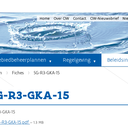
Home
Over CIW
Contact
CIW-Nieuwsbrief
Ni
ebiedbeheerplannen
Regelgeving
Beleidsi
n
Fiches
SG-R3-GKA-15
G-R3-GKA-15
-GKA-15
-R3-GKA-15.pdf
— 1.3 MB