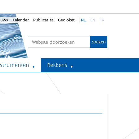
euws
Kalender
Publicaties
Geoloket
NL
EN
FR
Zoek
Geavanceerd zoeken...
nstrumenten
Bekkens