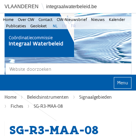
VLAANDEREN
integraalwaterbeleid.be
Home
Over CIW
Contact
CIW-Nieuwsbrief
Nieuws
Kalender
Publicaties
Geoloket
NL
EN
FR
Zoek
Geavanceerd zoeken...
Klap navi
Home
Beleidsinstrumenten
Signaalgebieden
Fiches
SG-R3-MAA-08
SG-R3-MAA-08