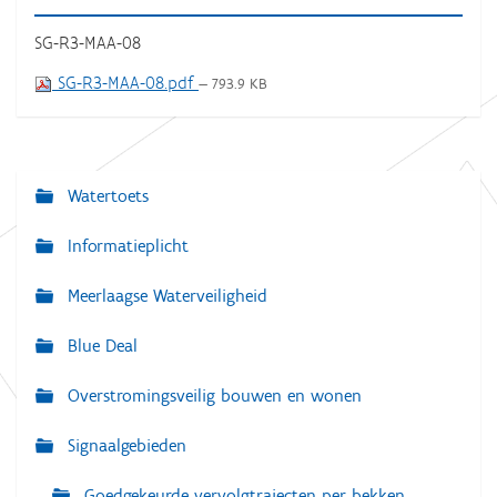
SG-R3-MAA-08
SG-R3-MAA-08.pdf
— 793.9 KB
Watertoets
N
a
Informatieplicht
v
Meerlaagse Waterveiligheid
i
g
Blue Deal
a
Overstromingsveilig bouwen en wonen
t
i
Signaalgebieden
e
Goedgekeurde vervolgtrajecten per bekken