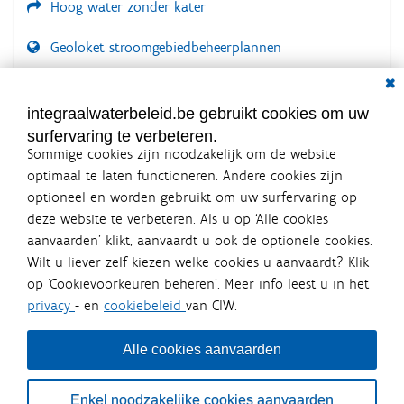
Hoog water zonder kater
Geoloket stroomgebiedbeheerplannen
Dial
Documenten voor leden
LOGIN VEREIST
integraalwaterbeleid.be gebruikt cookies om uw
surfervaring te verbeteren.
Sommige cookies zijn noodzakelijk om de website
optimaal te laten functioneren. Andere cookies zijn
optioneel en worden gebruikt om uw surfervaring op
Integraalwaterbeleid.be is een
deze website te verbeteren. Als u op ‘Alle cookies
officiële website van de Vlaamse
aanvaarden’ klikt, aanvaardt u ook de optionele cookies.
overheid
Wilt u liever zelf kiezen welke cookies u aanvaardt? Klik
uitgegeven door
Coördinatiecommissie Integraal
op ‘Cookievoorkeuren beheren’. Meer info leest u in het
Waterbeleid
privacy
- en
cookiebeleid
van CIW.
De Coördinatiecommissie Integraal Waterbeleid (CIW) is een
overlegplatform van de diverse beleidsdomeinen en
bestuursniveaus die bij het waterbeleid betrokken zijn. Ook
Alle cookies aanvaarden
waterbedrijven nemen deel aan het overleg. Deze
samenwerking zorgt voor een gecoördineerde en
geïntegreerde aanpak van het waterbeleid en waterbeheer
Enkel noodzakelijke cookies aanvaarden
in Vlaanderen.