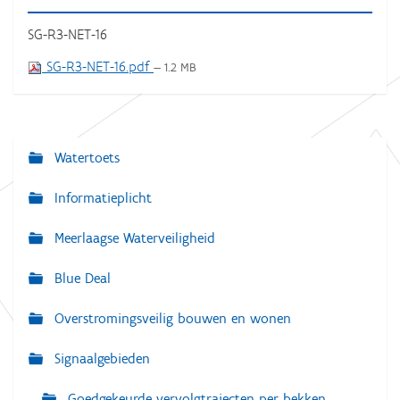
SG-R3-NET-16
SG-R3-NET-16.pdf
— 1.2 MB
Watertoets
N
a
Informatieplicht
v
Meerlaagse Waterveiligheid
i
g
Blue Deal
a
Overstromingsveilig bouwen en wonen
t
i
Signaalgebieden
e
Goedgekeurde vervolgtrajecten per bekken