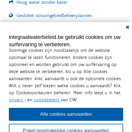
Hoog water zonder kater
Geoloket stroomgebiedbeheerplannen
Dial
Documenten voor leden
LOGIN VEREIST
integraalwaterbeleid.be gebruikt cookies om uw
surfervaring te verbeteren.
Sommige cookies zijn noodzakelijk om de website
optimaal te laten functioneren. Andere cookies zijn
optioneel en worden gebruikt om uw surfervaring op
Integraalwaterbeleid.be is een
deze website te verbeteren. Als u op ‘Alle cookies
officiële website van de Vlaamse
aanvaarden’ klikt, aanvaardt u ook de optionele cookies.
overheid
Wilt u liever zelf kiezen welke cookies u aanvaardt? Klik
uitgegeven door
Coördinatiecommissie Integraal
op ‘Cookievoorkeuren beheren’. Meer info leest u in het
Waterbeleid
privacy
- en
cookiebeleid
van CIW.
De Coördinatiecommissie Integraal Waterbeleid (CIW) is een
overlegplatform van de diverse beleidsdomeinen en
bestuursniveaus die bij het waterbeleid betrokken zijn. Ook
Alle cookies aanvaarden
waterbedrijven nemen deel aan het overleg. Deze
samenwerking zorgt voor een gecoördineerde en
geïntegreerde aanpak van het waterbeleid en waterbeheer
Enkel noodzakelijke cookies aanvaarden
in Vlaanderen.