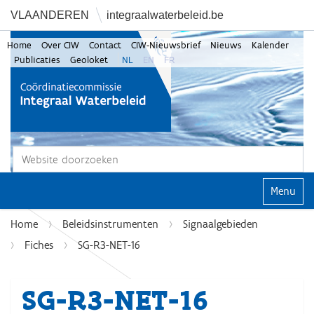
VLAANDEREN
integraalwaterbeleid.be
Home
Over CIW
Contact
CIW-Nieuwsbrief
Nieuws
Kalender
Publicaties
Geoloket
NL
EN
FR
Zoek
Geavanceerd zoeken...
Klap navi
Home
Beleidsinstrumenten
Signaalgebieden
Fiches
SG-R3-NET-16
SG-R3-NET-16