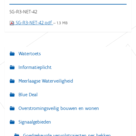
SG-R3-NET-42
SG-R3-NET-42.pdf
— 1.3 MB
Watertoets
N
a
Informatieplicht
v
Meerlaagse Waterveiligheid
i
g
Blue Deal
a
Overstromingsveilig bouwen en wonen
t
i
Signaalgebieden
e
Goedgekeurde vervolgtrajecten per bekken