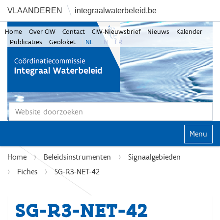
VLAANDEREN
integraalwaterbeleid.be
Home
Over CIW
Contact
CIW-Nieuwsbrief
Nieuws
Kalender
Publicaties
Geoloket
NL
EN
FR
Zoek
Geavanceerd zoeken...
Klap navi
Home
Beleidsinstrumenten
Signaalgebieden
Fiches
SG-R3-NET-42
SG-R3-NET-42