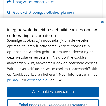
Hoog water zonder kater
Geoloket stroomgebiedbeheerplannen
Dial
Documenten voor leden
LOGIN VEREIST
integraalwaterbeleid.be gebruikt cookies om uw
surfervaring te verbeteren.
Sommige cookies zijn noodzakelijk om de website
optimaal te laten functioneren. Andere cookies zijn
optioneel en worden gebruikt om uw surfervaring op
Integraalwaterbeleid.be is een
deze website te verbeteren. Als u op ‘Alle cookies
officiële website van de Vlaamse
aanvaarden’ klikt, aanvaardt u ook de optionele cookies.
overheid
Wilt u liever zelf kiezen welke cookies u aanvaardt? Klik
uitgegeven door
Coördinatiecommissie Integraal
op ‘Cookievoorkeuren beheren’. Meer info leest u in het
Waterbeleid
privacy
- en
cookiebeleid
van CIW.
De Coördinatiecommissie Integraal Waterbeleid (CIW) is een
overlegplatform van de diverse beleidsdomeinen en
bestuursniveaus die bij het waterbeleid betrokken zijn. Ook
Alle cookies aanvaarden
waterbedrijven nemen deel aan het overleg. Deze
samenwerking zorgt voor een gecoördineerde en
geïntegreerde aanpak van het waterbeleid en waterbeheer
Enkel noodzakelijke cookies aanvaarden
in Vlaanderen.