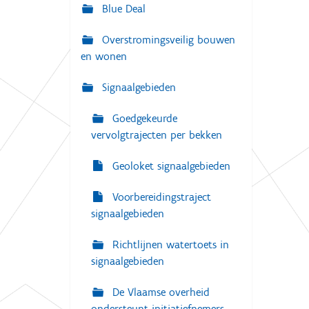
g
Blue Deal
:
a
Overstromingsveilig bouwen
t
en wonen
i
e
Signaalgebieden
Goedgekeurde
vervolgtrajecten per bekken
Geoloket signaalgebieden
Voorbereidingstraject
signaalgebieden
Richtlijnen watertoets in
signaalgebieden
De Vlaamse overheid
ondersteunt initiatiefnemers