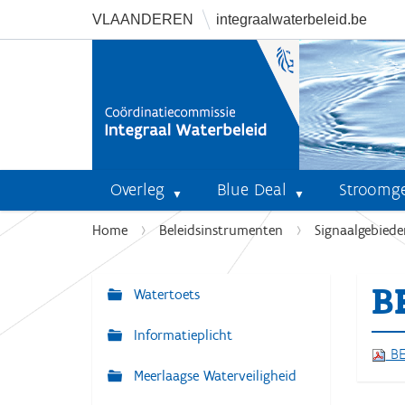
VLAANDEREN
integraalwaterbeleid.be
Overleg
Blue Deal
Stroomg
U
Home
Beleidsinstrumenten
Signaalgebiede
b
e
B
n
Watertoets
N
t
a
Informatieplicht
h
v
BE
i
Meerlaagse Waterveiligheid
i
e
r