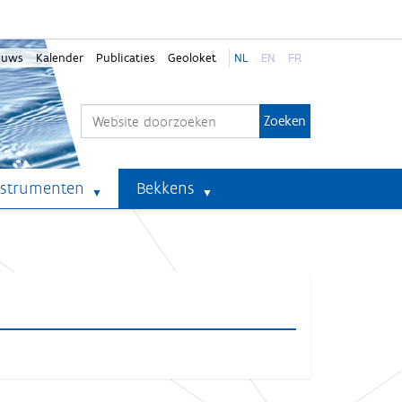
euws
Kalender
Publicaties
Geoloket
NL
EN
FR
Zoek
Geavanceerd zoeken...
nstrumenten
Bekkens