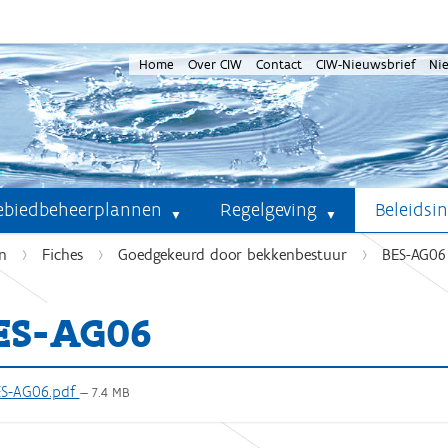
Home
Over CIW
Contact
CIW-Nieuwsbrief
Ni
ebiedbeheerplannen
Regelgeving
Beleidsi
n
Fiches
Goedgekeurd door bekkenbestuur
BES-AG06
ES-AG06
S-AG06.pdf
— 7.4 MB