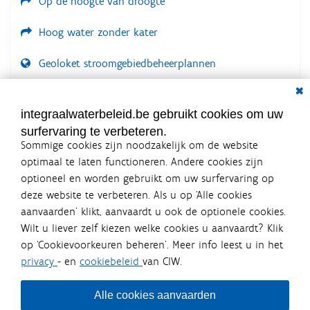
Op de hoogte van droogte
Hoog water zonder kater
Geoloket stroomgebiedbeheerplannen
Dial
Documenten voor leden
LOGIN VEREIST
integraalwaterbeleid.be gebruikt cookies om uw
surfervaring te verbeteren.
Sommige cookies zijn noodzakelijk om de website
optimaal te laten functioneren. Andere cookies zijn
optioneel en worden gebruikt om uw surfervaring op
Integraalwaterbeleid.be is een
deze website te verbeteren. Als u op ‘Alle cookies
officiële website van de Vlaamse
aanvaarden’ klikt, aanvaardt u ook de optionele cookies.
overheid
Wilt u liever zelf kiezen welke cookies u aanvaardt? Klik
uitgegeven door
Coördinatiecommissie Integraal
op ‘Cookievoorkeuren beheren’. Meer info leest u in het
Waterbeleid
privacy
- en
cookiebeleid
van CIW.
De Coördinatiecommissie Integraal Waterbeleid (CIW) is een
overlegplatform van de diverse beleidsdomeinen en
bestuursniveaus die bij het waterbeleid betrokken zijn. Ook
Alle cookies aanvaarden
waterbedrijven nemen deel aan het overleg. Deze