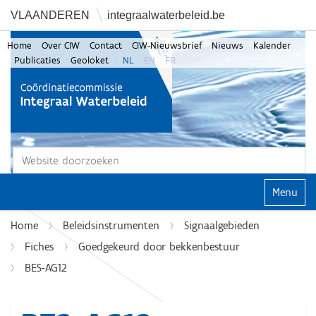
VLAANDEREN
integraalwaterbeleid.be
Home
Over CIW
Contact
CIW-Nieuwsbrief
Nieuws
Kalender
Publicaties
Geoloket
NL
EN
FR
Zoek
Geavanceerd zoeken...
Klap navi
Home
Beleidsinstrumenten
Signaalgebieden
Fiches
Goedgekeurd door bekkenbestuur
BES-AG12