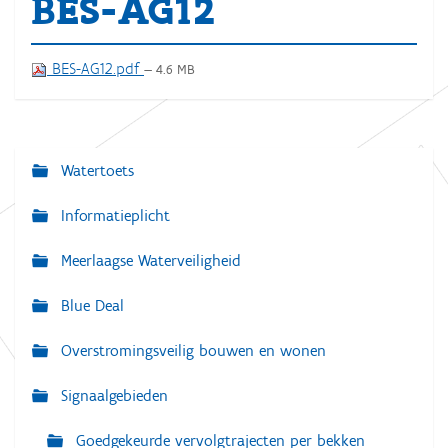
BES-AG12
BES-AG12.pdf
— 4.6 MB
Watertoets
N
a
Informatieplicht
v
Meerlaagse Waterveiligheid
i
g
Blue Deal
a
Overstromingsveilig bouwen en wonen
t
i
Signaalgebieden
e
Goedgekeurde vervolgtrajecten per bekken