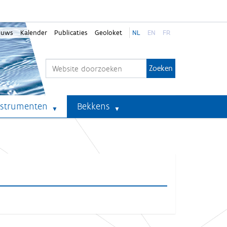
euws
Kalender
Publicaties
Geoloket
NL
EN
FR
Zoek
Geavanceerd zoeken...
nstrumenten
Bekkens