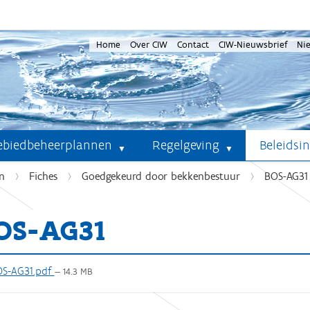
Home
Over CIW
Contact
CIW-Nieuwsbrief
Ni
ebiedbeheerplannen
Regelgeving
Beleidsi
n
Fiches
Goedgekeurd door bekkenbestuur
BOS-AG31
OS-AG31
S-AG31.pdf
— 14.3 MB