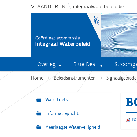
VLAANDEREN
integraalwaterbeleid.be
Overleg
Blue Deal
Stroomg
U
Home
Beleidsinstrumenten
Signaalgebiede
b
e
B
n
Watertoets
N
t
a
Informatieplicht
h
v
BO
i
Meerlaagse Waterveiligheid
i
e
r