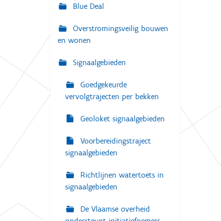
g
Blue Deal
:
a
Overstromingsveilig bouwen
t
en wonen
i
e
Signaalgebieden
Goedgekeurde
vervolgtrajecten per bekken
Geoloket signaalgebieden
Voorbereidingstraject
signaalgebieden
Richtlijnen watertoets in
signaalgebieden
De Vlaamse overheid
ondersteunt initiatiefnemers