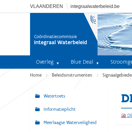
VLAANDEREN
integraalwaterbeleid.be
Overleg
Blue Deal
Stroomg
U
Home
Beleidsinstrumenten
Signaalgebiede
b
e
D
n
Watertoets
N
t
a
Informatieplicht
h
v
DE
i
Meerlaagse Waterveiligheid
i
e
r