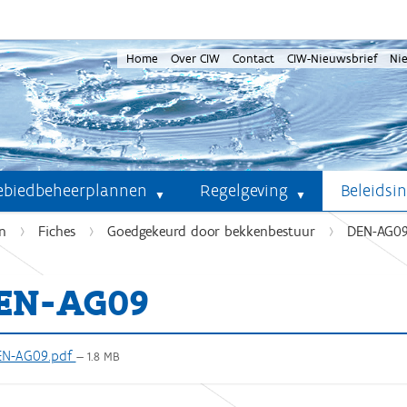
Home
Over CIW
Contact
CIW-Nieuwsbrief
Ni
ebiedbeheerplannen
Regelgeving
Beleidsi
n
Fiches
Goedgekeurd door bekkenbestuur
DEN-AG0
EN-AG09
N-AG09.pdf
— 1.8 MB