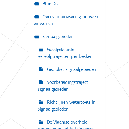
g
Blue Deal
:
a
Overstromingsveilig bouwen
t
en wonen
i
e
Signaalgebieden
Goedgekeurde
vervolgtrajecten per bekken
Geoloket signaalgebieden
Voorbereidingstraject
signaalgebieden
Richtlijnen watertoets in
signaalgebieden
De Vlaamse overheid
ondersteunt initiatiefnemers