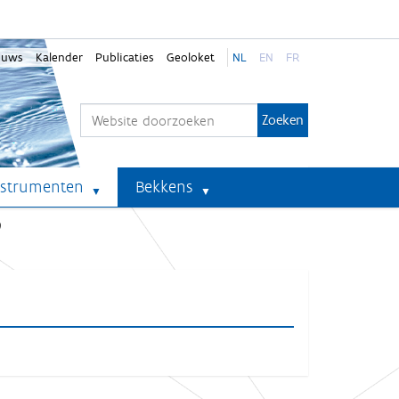
euws
Kalender
Publicaties
Geoloket
NL
EN
FR
Zoek
Geavanceerd zoeken...
nstrumenten
Bekkens
9