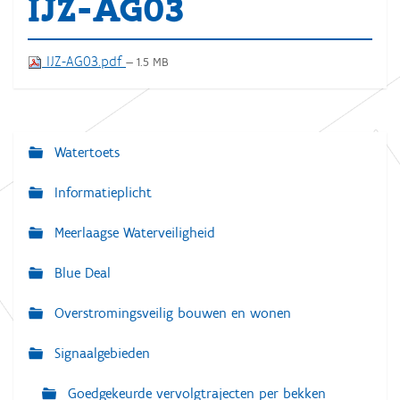
IJZ-AG03
IJZ-AG03.pdf
— 1.5 MB
Watertoets
N
a
Informatieplicht
v
Meerlaagse Waterveiligheid
i
g
Blue Deal
a
Overstromingsveilig bouwen en wonen
t
i
Signaalgebieden
e
Goedgekeurde vervolgtrajecten per bekken