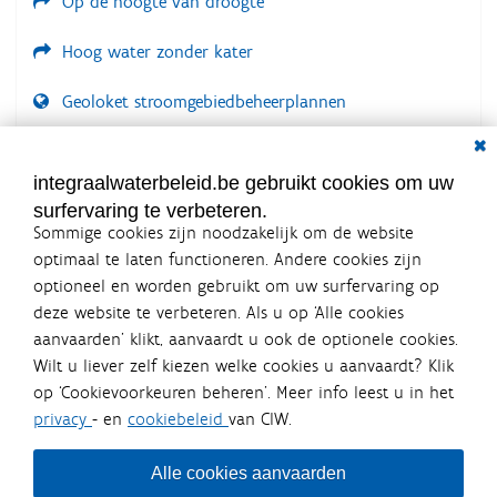
Op de hoogte van droogte
Hoog water zonder kater
Geoloket stroomgebiedbeheerplannen
Dial
Documenten voor leden
LOGIN VEREIST
integraalwaterbeleid.be gebruikt cookies om uw
surfervaring te verbeteren.
Sommige cookies zijn noodzakelijk om de website
optimaal te laten functioneren. Andere cookies zijn
optioneel en worden gebruikt om uw surfervaring op
Integraalwaterbeleid.be is een
deze website te verbeteren. Als u op ‘Alle cookies
officiële website van de Vlaamse
aanvaarden’ klikt, aanvaardt u ook de optionele cookies.
overheid
Wilt u liever zelf kiezen welke cookies u aanvaardt? Klik
uitgegeven door
Coördinatiecommissie Integraal
op ‘Cookievoorkeuren beheren’. Meer info leest u in het
Waterbeleid
privacy
- en
cookiebeleid
van CIW.
De Coördinatiecommissie Integraal Waterbeleid (CIW) is een
overlegplatform van de diverse beleidsdomeinen en
bestuursniveaus die bij het waterbeleid betrokken zijn. Ook
Alle cookies aanvaarden
waterbedrijven nemen deel aan het overleg. Deze