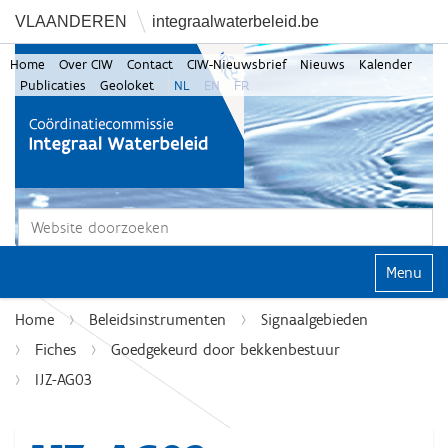
VLAANDEREN
integraalwaterbeleid.be
Home
Over CIW
Contact
CIW-Nieuwsbrief
Nieuws
Kalender
Publicaties
Geoloket
NL
EN
FR
Zoek
Geavanceerd zoeken...
Klap navi
Home
Beleidsinstrumenten
Signaalgebieden
Fiches
Goedgekeurd door bekkenbestuur
IJZ-AG03