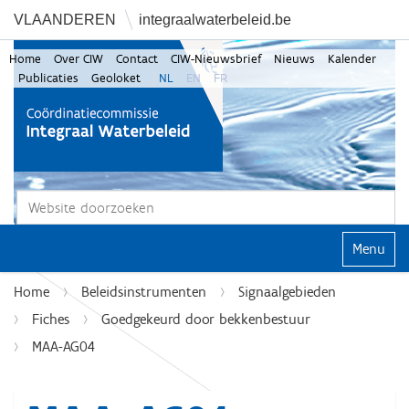
VLAANDEREN
integraalwaterbeleid.be
Home
Over CIW
Contact
CIW-Nieuwsbrief
Nieuws
Kalender
Publicaties
Geoloket
NL
EN
FR
Zoek
Geavanceerd zoeken...
Klap navi
Home
Beleidsinstrumenten
Signaalgebieden
Fiches
Goedgekeurd door bekkenbestuur
MAA-AG04