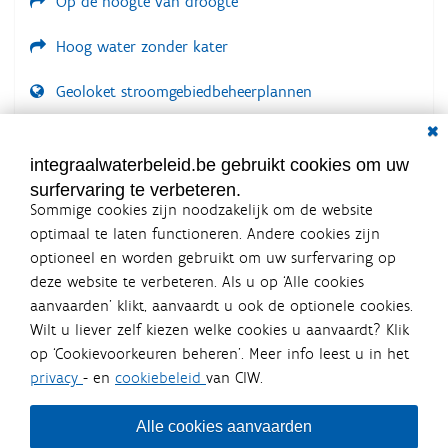
Op de hoogte van droogte
Hoog water zonder kater
Geoloket stroomgebiedbeheerplannen
Dial
Documenten voor leden
LOGIN VEREIST
integraalwaterbeleid.be gebruikt cookies om uw
surfervaring te verbeteren.
Sommige cookies zijn noodzakelijk om de website
optimaal te laten functioneren. Andere cookies zijn
optioneel en worden gebruikt om uw surfervaring op
Integraalwaterbeleid.be is een
deze website te verbeteren. Als u op ‘Alle cookies
officiële website van de Vlaamse
aanvaarden’ klikt, aanvaardt u ook de optionele cookies.
overheid
Wilt u liever zelf kiezen welke cookies u aanvaardt? Klik
uitgegeven door
Coördinatiecommissie Integraal
op ‘Cookievoorkeuren beheren’. Meer info leest u in het
Waterbeleid
privacy
- en
cookiebeleid
van CIW.
De Coördinatiecommissie Integraal Waterbeleid (CIW) is een
overlegplatform van de diverse beleidsdomeinen en
bestuursniveaus die bij het waterbeleid betrokken zijn. Ook
Alle cookies aanvaarden
waterbedrijven nemen deel aan het overleg. Deze