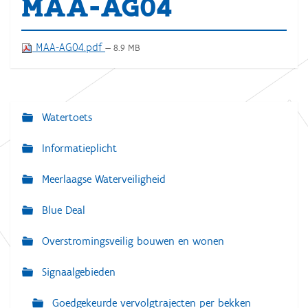
MAA-AG04
MAA-AG04.pdf
— 8.9 MB
Watertoets
N
a
Informatieplicht
v
Meerlaagse Waterveiligheid
i
g
Blue Deal
a
Overstromingsveilig bouwen en wonen
t
i
Signaalgebieden
e
Goedgekeurde vervolgtrajecten per bekken