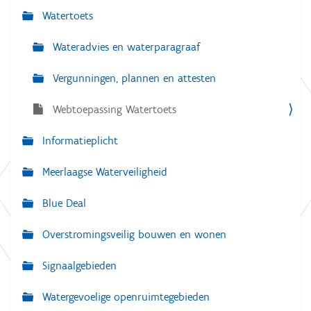
Watertoets
N
a
Wateradvies en waterparagraaf
v
Vergunningen, plannen en attesten
i
g
Webtoepassing Watertoets
a
Informatieplicht
t
i
Meerlaagse Waterveiligheid
e
Blue Deal
Overstromingsveilig bouwen en wonen
Signaalgebieden
Watergevoelige openruimtegebieden