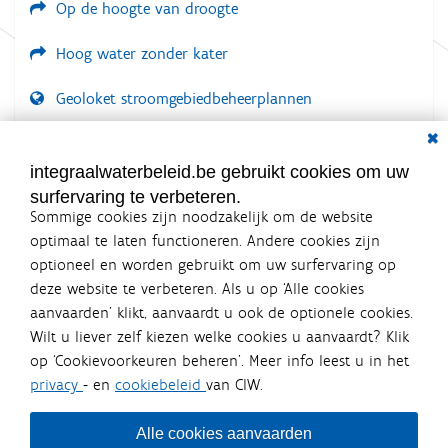
Op de hoogte van droogte
Hoog water zonder kater
Geoloket stroomgebiedbeheerplannen
Dial
Documenten voor leden
LOGIN VEREIST
integraalwaterbeleid.be gebruikt cookies om uw
surfervaring te verbeteren.
Sommige cookies zijn noodzakelijk om de website
optimaal te laten functioneren. Andere cookies zijn
optioneel en worden gebruikt om uw surfervaring op
Integraalwaterbeleid.be is een
deze website te verbeteren. Als u op ‘Alle cookies
officiële website van de Vlaamse
aanvaarden’ klikt, aanvaardt u ook de optionele cookies.
overheid
Wilt u liever zelf kiezen welke cookies u aanvaardt? Klik
uitgegeven door
Coördinatiecommissie Integraal
op ‘Cookievoorkeuren beheren’. Meer info leest u in het
Waterbeleid
privacy
- en
cookiebeleid
van CIW.
De Coördinatiecommissie Integraal Waterbeleid (CIW) is een
overlegplatform van de diverse beleidsdomeinen en
bestuursniveaus die bij het waterbeleid betrokken zijn. Ook
Alle cookies aanvaarden
waterbedrijven nemen deel aan het overleg. Deze