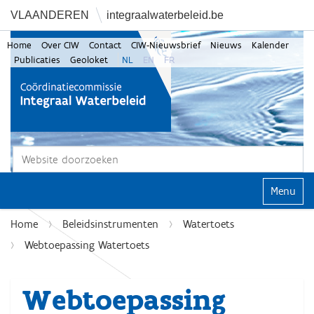
VLAANDEREN
integraalwaterbeleid.be
Home
Over CIW
Contact
CIW-Nieuwsbrief
Nieuws
Kalender
Publicaties
Geoloket
NL
EN
FR
Zoek
Geavanceerd zoeken...
Klap navi
Home
Beleidsinstrumenten
Watertoets
Webtoepassing Watertoets
Webtoepassing