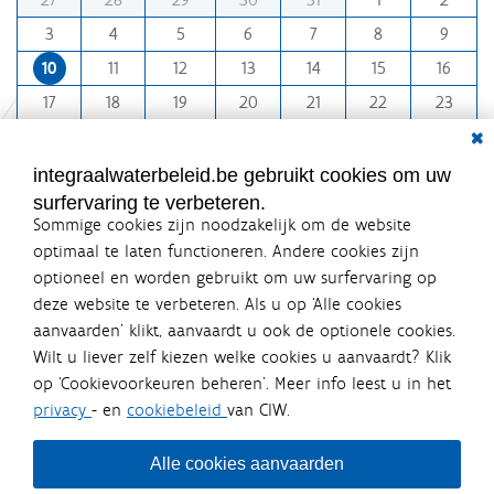
o
3
4
5
6
7
8
9
n
10
11
12
13
14
15
16
t
h
17
18
19
20
21
22
23
-
Dial
24
25
26
27
28
29
30
8
31
1
2
3
4
5
6
integraalwaterbeleid.be gebruikt cookies om uw
surfervaring te verbeteren.
Sommige cookies zijn noodzakelijk om de website
optimaal te laten functioneren. Andere cookies zijn
optioneel en worden gebruikt om uw surfervaring op
Integraalwaterbeleid.be is een
deze website te verbeteren. Als u op ‘Alle cookies
officiële website van de Vlaamse
aanvaarden’ klikt, aanvaardt u ook de optionele cookies.
overheid
Wilt u liever zelf kiezen welke cookies u aanvaardt? Klik
uitgegeven door
Coördinatiecommissie Integraal
op ‘Cookievoorkeuren beheren’. Meer info leest u in het
Waterbeleid
privacy
- en
cookiebeleid
van CIW.
De Coördinatiecommissie Integraal Waterbeleid (CIW) is een
overlegplatform van de diverse beleidsdomeinen en
bestuursniveaus die bij het waterbeleid betrokken zijn. Ook
Alle cookies aanvaarden
waterbedrijven nemen deel aan het overleg. Deze
samenwerking zorgt voor een gecoördineerde en