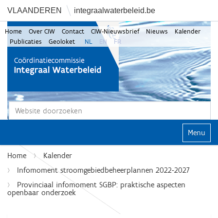
VLAANDEREN
integraalwaterbeleid.be
Home
Over CIW
Contact
CIW-Nieuwsbrief
Nieuws
Kalender
Publicaties
Geoloket
NL
EN
FR
Zoek
Geavanceerd zoeken...
Klap navi
Home
Kalender
Infomoment stroomgebiedbeheerplannen 2022-2027
Provinciaal infomoment SGBP: praktische aspecten
openbaar onderzoek