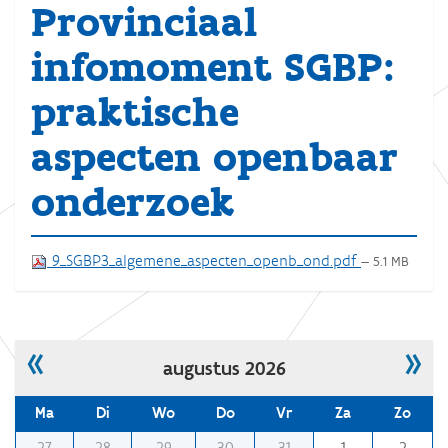
Provinciaal
infomoment SGBP:
praktische
aspecten openbaar
onderzoek
9_SGBP3_algemene_aspecten_openb_ond.pdf
— 5.1 MB
«
»
augustus 2026
Ma
Di
Wo
Do
Vr
Za
Zo
m
27
28
29
30
31
1
2