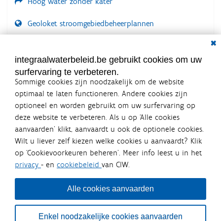
Hoog water zonder kater
g
e
w
Geoloket stroomgebiedbeheerplannen
e
e
Dial
Documenten voor leden
r
g
LOGIN VEREIST
integraalwaterbeleid.be gebruikt cookies om uw
a
v
surfervaring te verbeteren.
e
Sommige cookies zijn noodzakelijk om de website
v
optimaal te laten functioneren. Andere cookies zijn
a
n
optioneel en worden gebruikt om uw surfervaring op
d
Integraalwaterbeleid.be is een
deze website te verbeteren. Als u op ‘Alle cookies
e
officiële website van de Vlaamse
aanvaarden’ klikt, aanvaardt u ook de optionele cookies.
a
overheid
f
Wilt u liever zelf kiezen welke cookies u aanvaardt? Klik
uitgegeven door
Coördinatiecommissie Integraal
b
op ‘Cookievoorkeuren beheren’. Meer info leest u in het
Waterbeleid
e
e
privacy
- en
cookiebeleid
van CIW.
De Coördinatiecommissie Integraal Waterbeleid (CIW) is een
l
overlegplatform van de diverse beleidsdomeinen en
d
bestuursniveaus die bij het waterbeleid betrokken zijn. Ook
i
Alle cookies aanvaarden
waterbedrijven nemen deel aan het overleg. Deze
n
samenwerking zorgt voor een gecoördineerde en
g
geïntegreerde aanpak van het waterbeleid en waterbeheer
.
Enkel noodzakelijke cookies aanvaarden
in Vlaanderen.
.