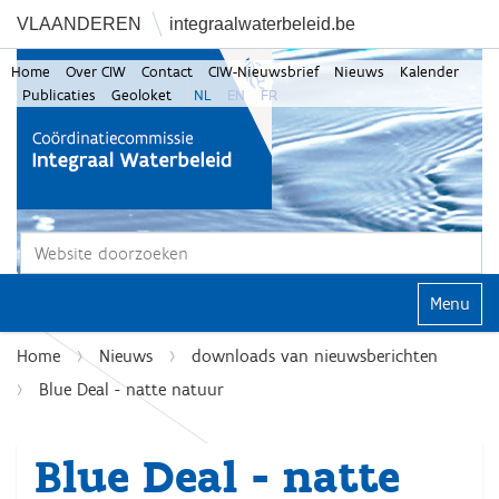
VLAANDEREN
integraalwaterbeleid.be
Home
Over CIW
Contact
CIW-Nieuwsbrief
Nieuws
Kalender
Publicaties
Geoloket
NL
EN
FR
Zoek
Geavanceerd zoeken...
Klap navi
Home
Nieuws
downloads van nieuwsberichten
Blue Deal - natte natuur
Blue Deal - natte