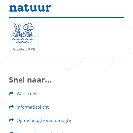
natuur
K
Grootte: 3.9 KB
l
i
k
v
o
Snel naar...
o
r
d
Watertoets
e
v
o
Informatieplicht
l
l
e
Op de hoogte van droogte
d
i