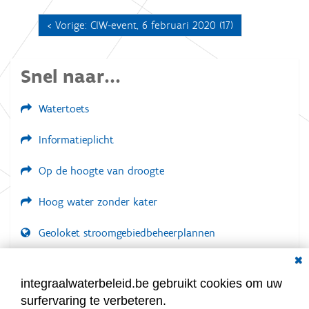
o
o
Vorige: CIW-event, 6 februari 2020 (17)
r
d
e
v
Snel naar...
o
l
l
Watertoets
e
d
i
Informatieplicht
g
e
Op de hoogte van droogte
w
e
e
Hoog water zonder kater
r
g
a
Geoloket stroomgebiedbeheerplannen
v
Dial
e
Documenten voor leden
v
a
LOGIN VEREIST
integraalwaterbeleid.be gebruikt cookies om uw
n
surfervaring te verbeteren.
d