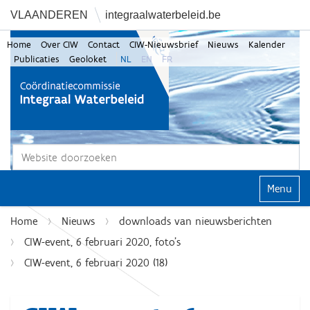
VLAANDEREN
integraalwaterbeleid.be
Home
Over CIW
Contact
CIW-Nieuwsbrief
Nieuws
Kalender
Publicaties
Geoloket
NL
EN
FR
Zoek
Geavanceerd zoeken...
Klap navi
Home
Nieuws
downloads van nieuwsberichten
CIW-event, 6 februari 2020, foto's
CIW-event, 6 februari 2020 (18)