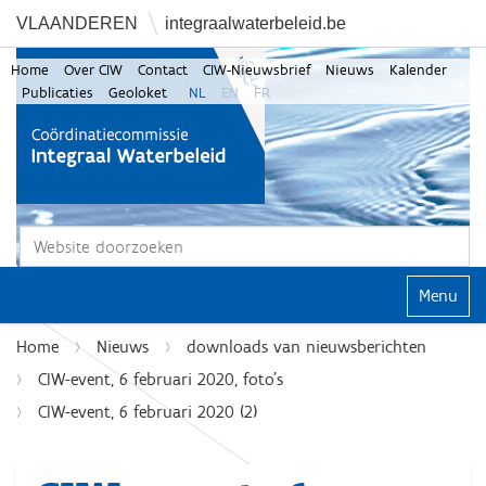
VLAANDEREN
integraalwaterbeleid.be
Home
Over CIW
Contact
CIW-Nieuwsbrief
Nieuws
Kalender
Publicaties
Geoloket
NL
EN
FR
Zoek
Geavanceerd zoeken...
Klap navi
Home
Nieuws
downloads van nieuwsberichten
CIW-event, 6 februari 2020, foto's
CIW-event, 6 februari 2020 (2)