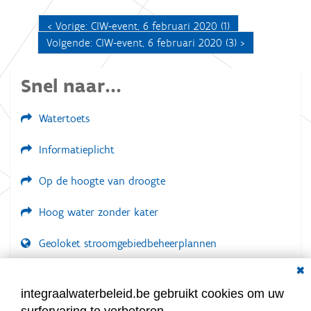
o
o
Vorige: CIW-event, 6 februari 2020 (1)
r
Volgende: CIW-event, 6 februari 2020 (3)
d
e
v
o
Snel naar...
l
l
e
Watertoets
d
i
Informatieplicht
g
e
w
Op de hoogte van droogte
e
e
r
Hoog water zonder kater
g
a
Geoloket stroomgebiedbeheerplannen
v
e
Dial
v
Documenten voor leden
a
LOGIN VEREIST
n
integraalwaterbeleid.be gebruikt cookies om uw
d