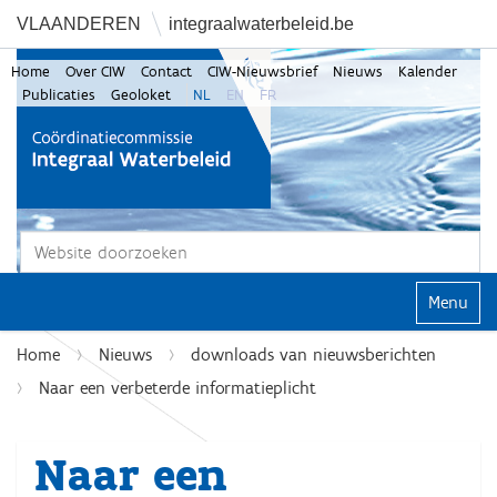
VLAANDEREN
integraalwaterbeleid.be
Home
Over CIW
Contact
CIW-Nieuwsbrief
Nieuws
Kalender
Publicaties
Geoloket
NL
EN
FR
Zoek
Geavanceerd zoeken...
Klap navi
Home
Nieuws
downloads van nieuwsberichten
Naar een verbeterde informatieplicht
Naar een