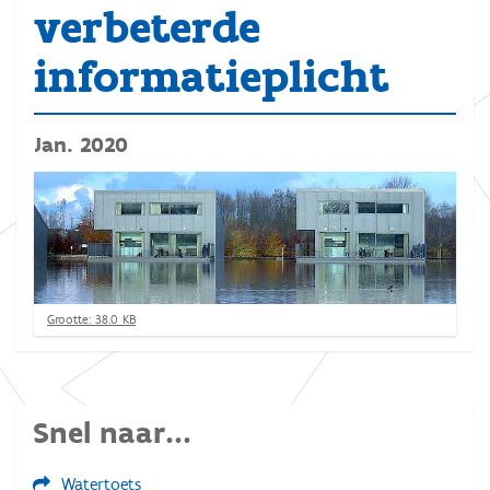
verbeterde
informatieplicht
Jan. 2020
K
Grootte: 38.0 KB
l
i
k
v
o
Snel naar...
o
r
d
Watertoets
e