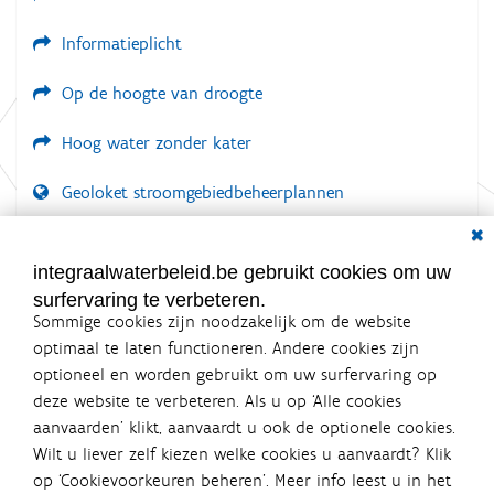
v
o
Informatieplicht
l
l
e
Op de hoogte van droogte
d
i
Hoog water zonder kater
g
e
w
Geoloket stroomgebiedbeheerplannen
e
Dial
e
Documenten voor leden
r
g
LOGIN VEREIST
integraalwaterbeleid.be gebruikt cookies om uw
a
v
surfervaring te verbeteren.
e
Sommige cookies zijn noodzakelijk om de website
v
optimaal te laten functioneren. Andere cookies zijn
a
n
optioneel en worden gebruikt om uw surfervaring op
d
Integraalwaterbeleid.be is een
deze website te verbeteren. Als u op ‘Alle cookies
e
officiële website van de Vlaamse
aanvaarden’ klikt, aanvaardt u ook de optionele cookies.
a
overheid
f
Wilt u liever zelf kiezen welke cookies u aanvaardt? Klik
uitgegeven door
Coördinatiecommissie Integraal
b
op ‘Cookievoorkeuren beheren’. Meer info leest u in het
Waterbeleid
e