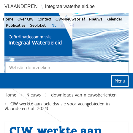
VLAANDEREN
integraalwaterbeleid.be
Home
Over CIW
Contact
CIW-Nieuwsbrief
Nieuws
Kalender
Publicaties
Geoloket
NL
EN
FR
Zoek
Geavanceerd zoeken...
Klap navi
Home
Nieuws
downloads van nieuwsberichten
CIW werkte aan beleidsvisie voor veengebieden in
Vlaanderen (juli 2024)
CIW werkte aan