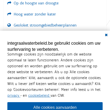
e
Op de hoogte van droogte
d
i
Hoog water zonder kater
g
e
w
Geoloket stroomgebiedbeheerplannen
e
e
Dial
Documenten voor leden
r
g
LOGIN VEREIST
integraalwaterbeleid.be gebruikt cookies om uw
a
v
surfervaring te verbeteren.
e
Sommige cookies zijn noodzakelijk om de website
v
optimaal te laten functioneren. Andere cookies zijn
a
n
optioneel en worden gebruikt om uw surfervaring op
d
Integraalwaterbeleid.be is een
deze website te verbeteren. Als u op ‘Alle cookies
e
officiële website van de Vlaamse
aanvaarden’ klikt, aanvaardt u ook de optionele cookies.
a
overheid
f
Wilt u liever zelf kiezen welke cookies u aanvaardt? Klik
uitgegeven door
Coördinatiecommissie Integraal
b
op ‘Cookievoorkeuren beheren’. Meer info leest u in het
Waterbeleid
e
e
privacy
- en
cookiebeleid
van CIW.
De Coördinatiecommissie Integraal Waterbeleid (CIW) is een
l
overlegplatform van de diverse beleidsdomeinen en
d
bestuursniveaus die bij het waterbeleid betrokken zijn. Ook
i
Alle cookies aanvaarden
waterbedrijven nemen deel aan het overleg. Deze