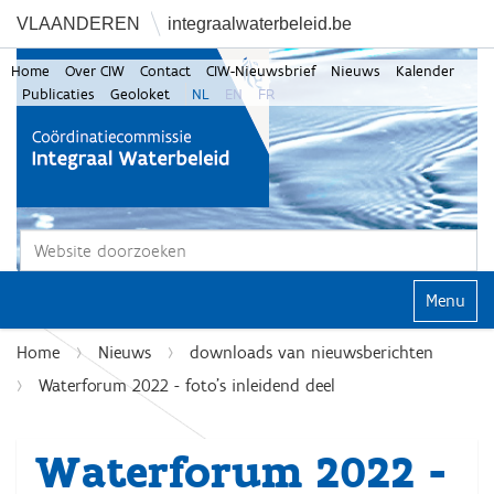
VLAANDEREN
integraalwaterbeleid.be
Home
Over CIW
Contact
CIW-Nieuwsbrief
Nieuws
Kalender
Publicaties
Geoloket
NL
EN
FR
Zoek
Geavanceerd zoeken...
Klap navi
Home
Nieuws
downloads van nieuwsberichten
Waterforum 2022 - foto's inleidend deel
Waterforum 2022 -