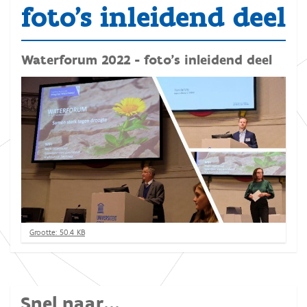
foto's inleidend deel
Waterforum 2022 - foto's inleidend deel
K
Grootte: 50.4 KB
l
i
k
v
o
Snel naar...
o