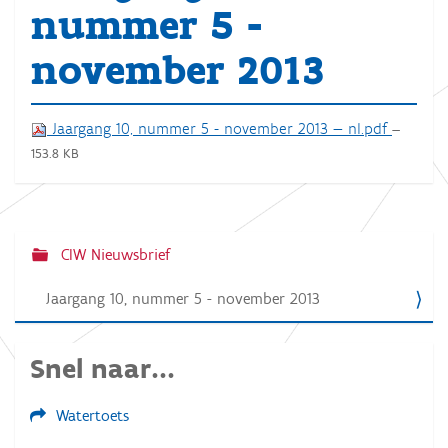
nummer 5 -
november 2013
Jaargang 10, nummer 5 - november 2013 — nl.pdf
—
153.8 KB
CIW Nieuwsbrief
N
a
Jaargang 10, nummer 5 - november 2013
v
i
Snel naar...
g
a
Watertoets
t