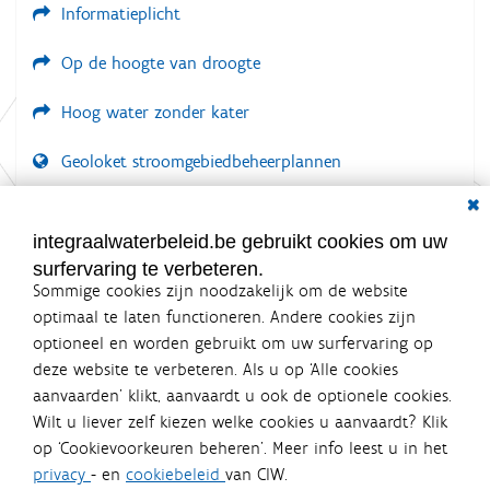
Informatieplicht
i
e
Op de hoogte van droogte
Hoog water zonder kater
Geoloket stroomgebiedbeheerplannen
Dial
Documenten voor leden
LOGIN VEREIST
integraalwaterbeleid.be gebruikt cookies om uw
surfervaring te verbeteren.
Sommige cookies zijn noodzakelijk om de website
optimaal te laten functioneren. Andere cookies zijn
optioneel en worden gebruikt om uw surfervaring op
Integraalwaterbeleid.be is een
deze website te verbeteren. Als u op ‘Alle cookies
officiële website van de Vlaamse
aanvaarden’ klikt, aanvaardt u ook de optionele cookies.
overheid
Wilt u liever zelf kiezen welke cookies u aanvaardt? Klik
uitgegeven door
Coördinatiecommissie Integraal
op ‘Cookievoorkeuren beheren’. Meer info leest u in het
Waterbeleid
privacy
- en
cookiebeleid
van CIW.
De Coördinatiecommissie Integraal Waterbeleid (CIW) is een