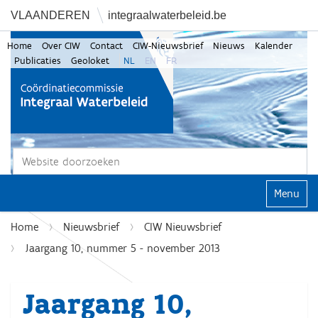
VLAANDEREN
integraalwaterbeleid.be
Home
Over CIW
Contact
CIW-Nieuwsbrief
Nieuws
Kalender
Publicaties
Geoloket
NL
EN
FR
Zoek
Geavanceerd zoeken...
Klap navi
Home
Nieuwsbrief
CIW Nieuwsbrief
Jaargang 10, nummer 5 - november 2013
Jaargang 10,