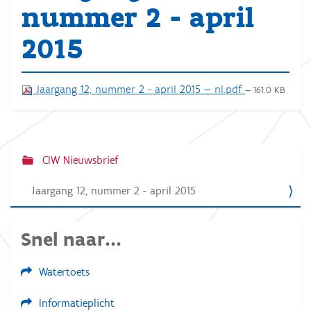
nummer 2 - april
2015
Jaargang 12, nummer 2 - april 2015 — nl.pdf
— 161.0 KB
CIW Nieuwsbrief
N
a
Jaargang 12, nummer 2 - april 2015
v
i
Snel naar...
g
a
Watertoets
t
Informatieplicht
i