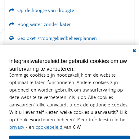
e
Op de hoogte van droogte
Hoog water zonder kater
Geoloket stroomgebiedbeheerplannen
Dial
Documenten voor leden
LOGIN VEREIST
integraalwaterbeleid.be gebruikt cookies om uw
surfervaring te verbeteren.
Sommige cookies zijn noodzakelijk om de website
optimaal te laten functioneren. Andere cookies zijn
optioneel en worden gebruikt om uw surfervaring op
Integraalwaterbeleid.be is een
deze website te verbeteren. Als u op ‘Alle cookies
officiële website van de Vlaamse
aanvaarden’ klikt, aanvaardt u ook de optionele cookies.
overheid
Wilt u liever zelf kiezen welke cookies u aanvaardt? Klik
uitgegeven door
Coördinatiecommissie Integraal
op ‘Cookievoorkeuren beheren’. Meer info leest u in het
Waterbeleid
privacy
- en
cookiebeleid
van CIW.
De Coördinatiecommissie Integraal Waterbeleid (CIW) is een
overlegplatform van de diverse beleidsdomeinen en
bestuursniveaus die bij het waterbeleid betrokken zijn. Ook