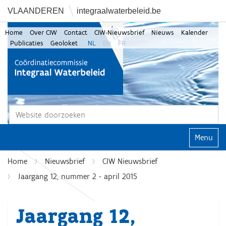
VLAANDEREN
integraalwaterbeleid.be
Home
Over CIW
Contact
CIW-Nieuwsbrief
Nieuws
Kalender
Publicaties
Geoloket
NL
EN
FR
Zoek
Geavanceerd zoeken...
Klap navi
Home
Nieuwsbrief
CIW Nieuwsbrief
Jaargang 12, nummer 2 - april 2015
Jaargang 12,