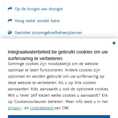
e
Op de hoogte van droogte
Hoog water zonder kater
Geoloket stroomgebiedbeheerplannen
Dial
Documenten voor leden
LOGIN VEREIST
integraalwaterbeleid.be gebruikt cookies om uw
surfervaring te verbeteren.
Sommige cookies zijn noodzakelijk om de website
optimaal te laten functioneren. Andere cookies zijn
optioneel en worden gebruikt om uw surfervaring op
Integraalwaterbeleid.be is een
deze website te verbeteren. Als u op ‘Alle cookies
officiële website van de Vlaamse
aanvaarden’ klikt, aanvaardt u ook de optionele cookies.
overheid
Wilt u liever zelf kiezen welke cookies u aanvaardt? Klik
uitgegeven door
Coördinatiecommissie Integraal
op ‘Cookievoorkeuren beheren’. Meer info leest u in het
Waterbeleid
privacy
- en
cookiebeleid
van CIW.
De Coördinatiecommissie Integraal Waterbeleid (CIW) is een
overlegplatform van de diverse beleidsdomeinen en
bestuursniveaus die bij het waterbeleid betrokken zijn. Ook