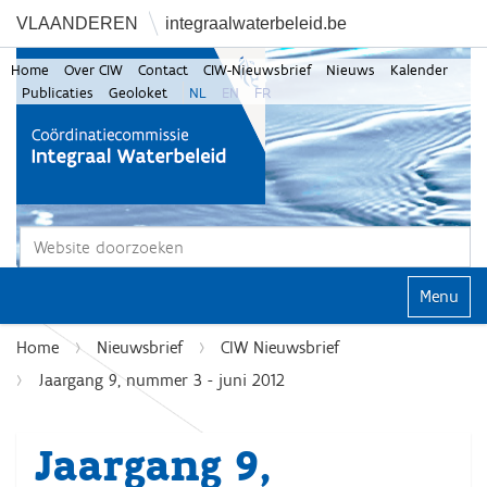
VLAANDEREN
integraalwaterbeleid.be
Home
Over CIW
Contact
CIW-Nieuwsbrief
Nieuws
Kalender
Publicaties
Geoloket
NL
EN
FR
Zoek
Geavanceerd zoeken...
Klap navi
Home
Nieuwsbrief
CIW Nieuwsbrief
Jaargang 9, nummer 3 - juni 2012
Jaargang 9,