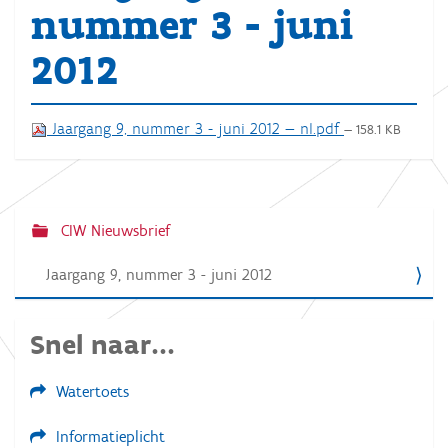
nummer 3 - juni
2012
Jaargang 9, nummer 3 - juni 2012 — nl.pdf
— 158.1 KB
CIW Nieuwsbrief
N
a
Jaargang 9, nummer 3 - juni 2012
v
i
Snel naar...
g
a
Watertoets
t
Informatieplicht
i