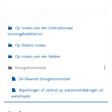
Op niveau van een internationaal
N
stroomgebieddistrict
a
v
Op Vlaams niveau
i
Op niveau van een bekken
g
a
Droogtecommissie
t
De Vlaamse droogtecommissie
i
e
Beperkingen of verbod op wateronttrekkingen uit
waterlopen