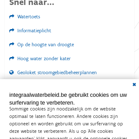
Snel naar...
Watertoets
Informatieplicht
Op de hoogte van droogte
Hoog water zonder kater
Geoloket stroomgebiedbeheerplannen
Dial
Documenten voor leden
LOGIN VEREIST
integraalwaterbeleid.be gebruikt cookies om uw
surfervaring te verbeteren.
Sommige cookies zijn noodzakelijk om de website
optimaal te laten functioneren. Andere cookies zijn
optioneel en worden gebruikt om uw surfervaring op
Integraalwaterbeleid.be is een
deze website te verbeteren. Als u op ‘Alle cookies
officiële website van de Vlaamse
aanvaarden’ klikt, aanvaardt u ook de optionele cookies.