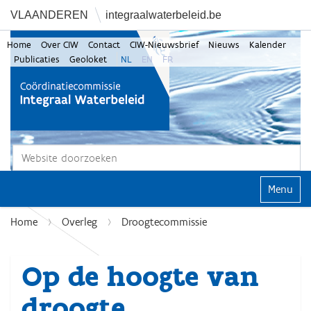
VLAANDEREN
integraalwaterbeleid.be
Home
Over CIW
Contact
CIW-Nieuwsbrief
Nieuws
Kalender
Publicaties
Geoloket
NL
EN
FR
Zoek
Geavanceerd zoeken...
Klap navi
Home
Overleg
Droogtecommissie
Op de hoogte van
droogte