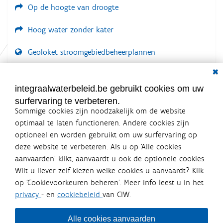
Op de hoogte van droogte
e
i
w
e
e
Hoog water zonder kater
e
r
g
Geoloket stroomgebiedbeheerplannen
a
Dial
v
Documenten voor leden
e
v
LOGIN VEREIST
integraalwaterbeleid.be gebruikt cookies om uw
a
n
surfervaring te verbeteren.
d
Sommige cookies zijn noodzakelijk om de website
e
optimaal te laten functioneren. Andere cookies zijn
a
f
optioneel en worden gebruikt om uw surfervaring op
b
Integraalwaterbeleid.be is een
deze website te verbeteren. Als u op ‘Alle cookies
e
officiële website van de Vlaamse
aanvaarden’ klikt, aanvaardt u ook de optionele cookies.
e
overheid
l
Wilt u liever zelf kiezen welke cookies u aanvaardt? Klik
uitgegeven door
Coördinatiecommissie Integraal
d
op ‘Cookievoorkeuren beheren’. Meer info leest u in het
Waterbeleid
i
n
privacy
- en
cookiebeleid
van CIW.
De Coördinatiecommissie Integraal Waterbeleid (CIW) is een
g
overlegplatform van de diverse beleidsdomeinen en
.
bestuursniveaus die bij het waterbeleid betrokken zijn. Ook
.
Alle cookies aanvaarden
waterbedrijven nemen deel aan het overleg. Deze