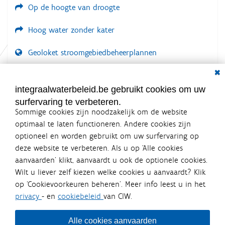
Op de hoogte van droogte
e
i
w
e
e
Hoog water zonder kater
e
r
g
Geoloket stroomgebiedbeheerplannen
a
Dial
v
Documenten voor leden
e
v
LOGIN VEREIST
integraalwaterbeleid.be gebruikt cookies om uw
a
n
surfervaring te verbeteren.
d
Sommige cookies zijn noodzakelijk om de website
e
optimaal te laten functioneren. Andere cookies zijn
a
f
optioneel en worden gebruikt om uw surfervaring op
b
Integraalwaterbeleid.be is een
deze website te verbeteren. Als u op ‘Alle cookies
e
officiële website van de Vlaamse
aanvaarden’ klikt, aanvaardt u ook de optionele cookies.
e
overheid
l
Wilt u liever zelf kiezen welke cookies u aanvaardt? Klik
uitgegeven door
Coördinatiecommissie Integraal
d
op ‘Cookievoorkeuren beheren’. Meer info leest u in het
Waterbeleid
i
n
privacy
- en
cookiebeleid
van CIW.
De Coördinatiecommissie Integraal Waterbeleid (CIW) is een
g
overlegplatform van de diverse beleidsdomeinen en
.
bestuursniveaus die bij het waterbeleid betrokken zijn. Ook
.
Alle cookies aanvaarden
waterbedrijven nemen deel aan het overleg. Deze