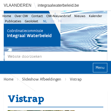
VLAANDEREN
integraalwaterbeleid.be
Home
Over CIW
Contact
CIW-Nieuwsbrief
Nieuws
Kalender
Publicaties
Geoloket
NL
EN
FR
Zoek
Geavanceerd zoeken...
Klap navi
Home
Slideshow Afbeeldingen
Vistrap
Vistrap