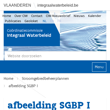
VLAANDEREN
integraalwaterbeleid.be
Home
Over CIW
Contact
CIW-Nieuwsbrief
Nieuws
Kalender
Publicaties
Geoloket
NL
EN
FR
Zoek
Geavanceerd zoeken...
Klap navi
Home
Stroomgebiedbeheerplannen
afbeelding SGBP I
afbeelding SGBP I