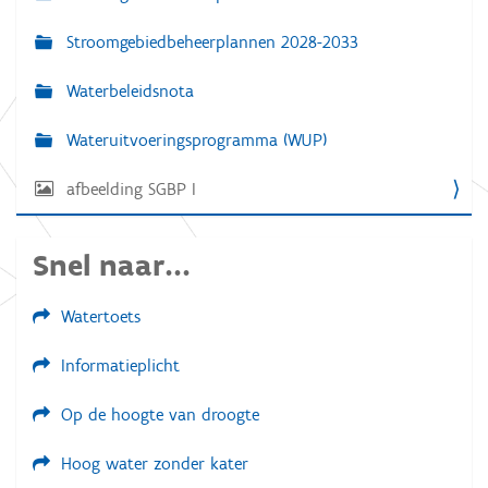
r
a
d
Stroomgebiedbeheerplannen 2028-2033
e
v
v
o
Waterbeleidsnota
i
l
g
l
Wateruitvoeringsprogramma (WUP)
e
a
d
i
afbeelding SGBP I
t
g
e
i
w
e
e
Snel naar...
e
r
g
Watertoets
a
v
Informatieplicht
e
v
a
Op de hoogte van droogte
n
d
e
Hoog water zonder kater
a