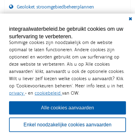
f
Geoloket stroomgebiedbeheerplannen
b
e
Dial
e
Documenten voor leden
l
LOGIN VEREIST
d
integraalwaterbeleid.be gebruikt cookies om uw
i
surfervaring te verbeteren.
n
Sommige cookies zijn noodzakelijk om de website
g
.
optimaal te laten functioneren. Andere cookies zijn
.
optioneel en worden gebruikt om uw surfervaring op
.
Integraalwaterbeleid.be is een
deze website te verbeteren. Als u op ‘Alle cookies
officiële website van de Vlaamse
aanvaarden’ klikt, aanvaardt u ook de optionele cookies.
overheid
Wilt u liever zelf kiezen welke cookies u aanvaardt? Klik
uitgegeven door
Coördinatiecommissie Integraal
op ‘Cookievoorkeuren beheren’. Meer info leest u in het
Waterbeleid
privacy
- en
cookiebeleid
van CIW.
De Coördinatiecommissie Integraal Waterbeleid (CIW) is een
overlegplatform van de diverse beleidsdomeinen en
bestuursniveaus die bij het waterbeleid betrokken zijn. Ook
Alle cookies aanvaarden
waterbedrijven nemen deel aan het overleg. Deze
samenwerking zorgt voor een gecoördineerde en
geïntegreerde aanpak van het waterbeleid en waterbeheer
Enkel noodzakelijke cookies aanvaarden
in Vlaanderen.