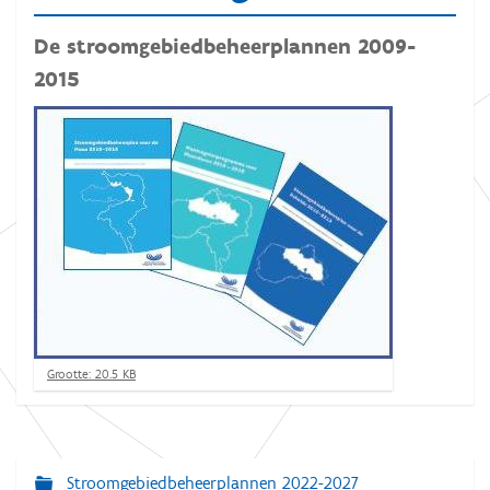
De stroomgebiedbeheerplannen 2009-
2015
K
Grootte: 20.5 KB
l
i
k
v
o
Stroomgebiedbeheerplannen 2022-2027
N
o