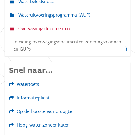
Waterbeleidsnota
i
g
Wateruitvoeringsprogramma (WUP)
a
Overwegingsdocumenten
t
i
Inleiding overwegingsdocumenten zoneringsplannen
e
en GUPs
Snel naar...
Watertoets
Informatieplicht
Op de hoogte van droogte
Hoog water zonder kater