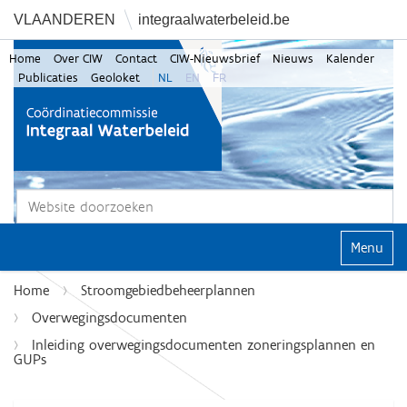
VLAANDEREN
integraalwaterbeleid.be
Home
Over CIW
Contact
CIW-Nieuwsbrief
Nieuws
Kalender
Publicaties
Geoloket
NL
EN
FR
Zoek
Geavanceerd zoeken...
Klap navi
Home
Stroomgebiedbeheerplannen
Overwegingsdocumenten
Inleiding overwegingsdocumenten zoneringsplannen en
GUPs