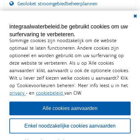
Geoloket stroomgebiedbeheerplannen
Dial
Documenten voor leden
LOGIN VEREIST
integraalwaterbeleid.be gebruikt cookies om uw
surfervaring te verbeteren.
Sommige cookies zijn noodzakelijk om de website
optimaal te laten functioneren. Andere cookies zijn
optioneel en worden gebruikt om uw surfervaring op
Integraalwaterbeleid.be is een
deze website te verbeteren. Als u op ‘Alle cookies
officiële website van de Vlaamse
aanvaarden’ klikt, aanvaardt u ook de optionele cookies.
overheid
Wilt u liever zelf kiezen welke cookies u aanvaardt? Klik
uitgegeven door
Coördinatiecommissie Integraal
op ‘Cookievoorkeuren beheren’. Meer info leest u in het
Waterbeleid
privacy
- en
cookiebeleid
van CIW.
De Coördinatiecommissie Integraal Waterbeleid (CIW) is een
overlegplatform van de diverse beleidsdomeinen en
bestuursniveaus die bij het waterbeleid betrokken zijn. Ook
Alle cookies aanvaarden
waterbedrijven nemen deel aan het overleg. Deze
samenwerking zorgt voor een gecoördineerde en
geïntegreerde aanpak van het waterbeleid en waterbeheer
Enkel noodzakelijke cookies aanvaarden
in Vlaanderen.
OVER CIW
DISCLAIMER
PRIVACY
COOKIEBELEID
SITEMAP