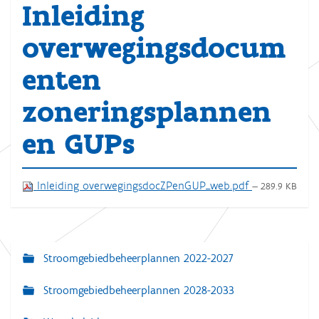
Inleiding
overwegingsdocum
enten
zoneringsplannen
en GUPs
Inleiding overwegingsdocZPenGUP_web.pdf
— 289.9 KB
Stroomgebiedbeheerplannen 2022-2027
N
a
Stroomgebiedbeheerplannen 2028-2033
v