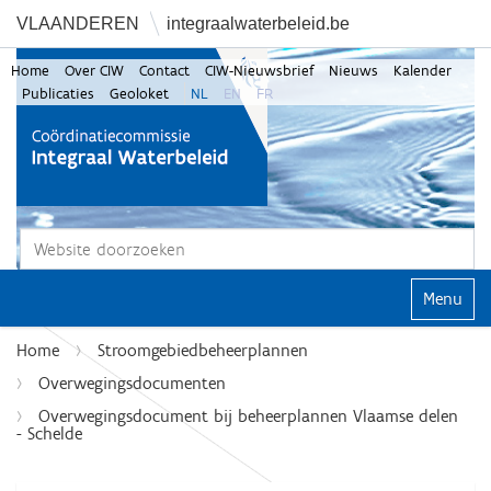
VLAANDEREN
integraalwaterbeleid.be
Home
Over CIW
Contact
CIW-Nieuwsbrief
Nieuws
Kalender
Publicaties
Geoloket
NL
EN
FR
Zoek
Geavanceerd zoeken...
Klap navi
Home
Stroomgebiedbeheerplannen
Overwegingsdocumenten
Overwegingsdocument bij beheerplannen Vlaamse delen
- Schelde