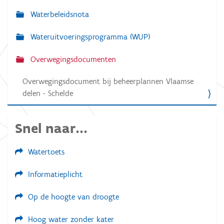
v
Waterbeleidsnota
i
g
Wateruitvoeringsprogramma (WUP)
a
Overwegingsdocumenten
t
i
Overwegingsdocument bij beheerplannen Vlaamse
e
delen - Schelde
Snel naar...
Watertoets
Informatieplicht
Op de hoogte van droogte
Hoog water zonder kater