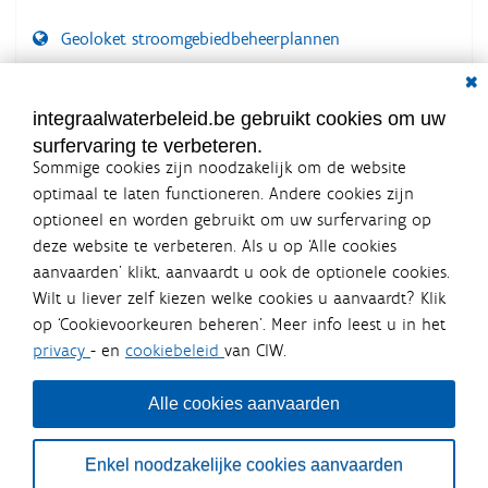
Geoloket stroomgebiedbeheerplannen
Dial
Documenten voor leden
LOGIN VEREIST
integraalwaterbeleid.be gebruikt cookies om uw
surfervaring te verbeteren.
Sommige cookies zijn noodzakelijk om de website
optimaal te laten functioneren. Andere cookies zijn
optioneel en worden gebruikt om uw surfervaring op
Integraalwaterbeleid.be is een
deze website te verbeteren. Als u op ‘Alle cookies
officiële website van de Vlaamse
aanvaarden’ klikt, aanvaardt u ook de optionele cookies.
overheid
Wilt u liever zelf kiezen welke cookies u aanvaardt? Klik
uitgegeven door
Coördinatiecommissie Integraal
op ‘Cookievoorkeuren beheren’. Meer info leest u in het
Waterbeleid
privacy
- en
cookiebeleid
van CIW.
De Coördinatiecommissie Integraal Waterbeleid (CIW) is een
overlegplatform van de diverse beleidsdomeinen en
bestuursniveaus die bij het waterbeleid betrokken zijn. Ook
Alle cookies aanvaarden
waterbedrijven nemen deel aan het overleg. Deze
samenwerking zorgt voor een gecoördineerde en
geïntegreerde aanpak van het waterbeleid en waterbeheer
Enkel noodzakelijke cookies aanvaarden
in Vlaanderen.