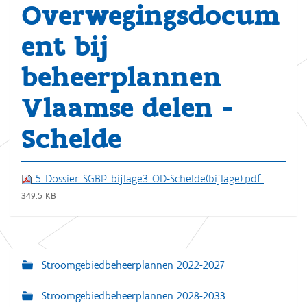
Overwegingsdocum
ent bij
beheerplannen
Vlaamse delen -
Schelde
5_Dossier_SGBP_bijlage3_OD-Schelde(bijlage).pdf
—
349.5 KB
Stroomgebiedbeheerplannen 2022-2027
N
a
Stroomgebiedbeheerplannen 2028-2033