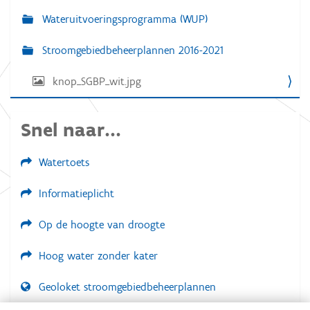
g
l
Wateruitvoeringsprogramma (WUP)
e
a
d
i
Stroomgebiedbeheerplannen 2016-2021
t
g
e
i
w
knop_SGBP_wit.jpg
e
e
e
r
Snel naar...
g
a
v
Watertoets
e
v
a
Informatieplicht
n
d
e
Op de hoogte van droogte
a
f
Hoog water zonder kater
b
e
e
Geoloket stroomgebiedbeheerplannen
l
d
Dial