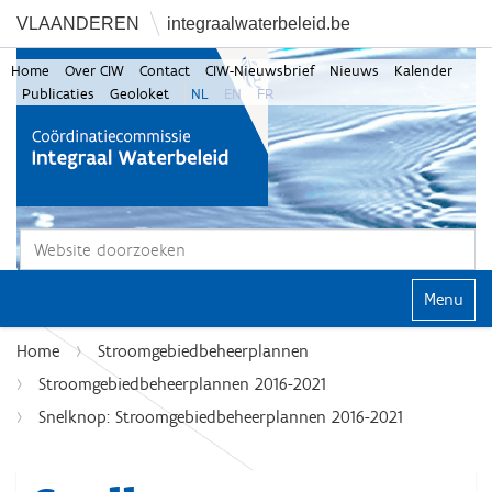
VLAANDEREN
integraalwaterbeleid.be
Home
Over CIW
Contact
CIW-Nieuwsbrief
Nieuws
Kalender
Publicaties
Geoloket
NL
EN
FR
Zoek
Geavanceerd zoeken...
Klap navi
Home
Stroomgebiedbeheerplannen
Stroomgebiedbeheerplannen 2016-2021
Snelknop: Stroomgebiedbeheerplannen 2016-2021