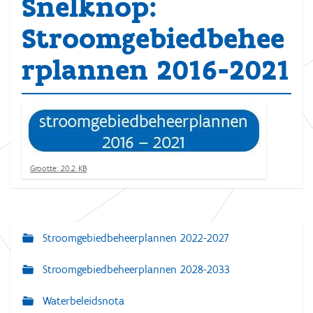
Snelknop:
Stroomgebiedbehee
rplannen 2016-2021
K
Grootte: 20.2 KB
l
i
k
v
o
Stroomgebiedbeheerplannen 2022-2027
N
o
r
a
d
Stroomgebiedbeheerplannen 2028-2033
e
v
v
o
Waterbeleidsnota
i
l