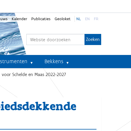
euws
Kalender
Publicaties
Geoloket
NL
EN
FR
Zoek
Geavanceerd zoeken...
nstrumenten
Bekkens
 voor Schelde en Maas 2022-2027
biedsdekkende