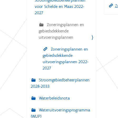
i
Stroomgebiedbeheerplannen
:
Z
voor Schelde en Maas 2022-
g
2027
a
t
Zoneringsplannen en
gebiedsdekkende
i
uitvoeringsplannen
e
Zoneringsplannen en
gebiedsdekkende
uitvoeringsplannen 2022-
2027
Stroomgebiedbeheerplannen
2028-2033
Waterbeleidsnota
Wateruitvoeringsprogramma
(WUP)