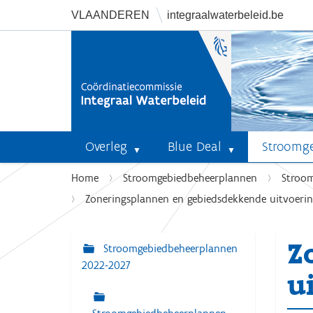
VLAANDEREN
integraalwaterbeleid.be
Overleg
Blue Deal
Stroomg
U
Home
Stroomgebiedbeheerplannen
Stroo
b
Zoneringsplannen en gebiedsdekkende uitvoeri
e
n
Z
t
Stroomgebiedbeheerplannen
N
h
2022-2027
a
u
i
v
e
r