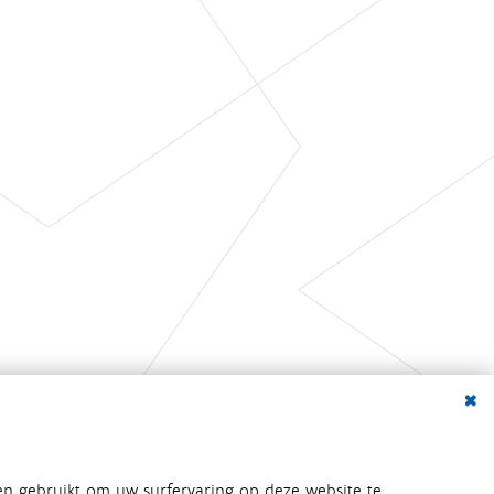
Dialo
en gebruikt om uw surfervaring op deze website te