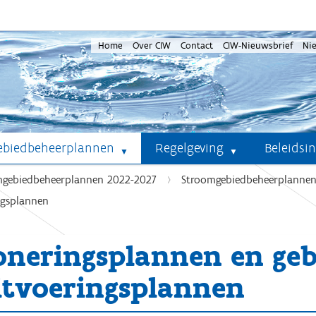
Home
Over CIW
Contact
CIW-Nieuwsbrief
Ni
ebiedbeheerplannen
Regelgeving
Beleidsi
mgebiedbeheerplannen 2022-2027
Stroomgebiedbeheerplannen
ngsplannen
oneringsplannen en ge
itvoeringsplannen